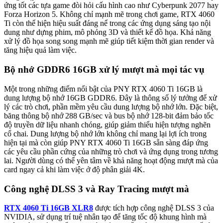
ứng tốt các tựa game đòi hỏi cấu hình cao như Cyberpunk 2077 hay
Forza Horizon 5. Không chỉ mạnh mẽ trong chơi game, RTX 4060
Ti còn thể hiện hiệu suất đáng nể trong các ứng dụng sáng tạo nội
dung như dựng phim, mô phỏng 3D và thiết kế đồ họa. Khả năng
xử lý đồ họa song song mạnh mẽ giúp tiết kiệm thời gian render và
tăng hiệu quả làm việc.
Bộ
nhớ GDDR6 16GB xử lý mượt mà mọi tác vụ
Một trong những điểm nổi bật của PNY RTX 4060 Ti 16GB là
dung lượng bộ nhớ 16GB GDDR6. Đây là thông số lý tưởng để xử
lý các trò chơi, phần mềm yêu cầu dung lượng bộ nhớ lớn. Đặc biệt,
băng thông bộ nhớ 288 GB/sec và bus bộ nhớ 128-bit đảm bảo tốc
độ truyền dữ liệu nhanh chóng, giúp giảm thiểu hiện tượng nghẽn
cổ chai. Dung lượng bộ nhớ lớn không chỉ mang lại lợi ích trong
hiện tại mà còn giúp PNY RTX 4060 Ti 16GB sẵn sàng đáp ứng
các yêu cầu phần cứng của những trò chơi và ứng dụng trong tương
lai. Người dùng có thể yên tâm về khả năng hoạt động mượt mà của
card ngay cả khi làm việc ở độ phân giải 4K.
Công nghệ DLSS 3 và Ray Tracing mượt mà
RTX 4060 Ti 16GB XLR8
được tích hợp công nghệ DLSS 3 của
NVIDIA, sử dụng trí tuệ nhân tạo để tăng tốc độ khung hình mà