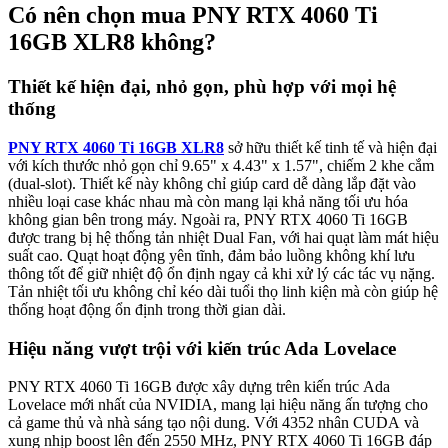
Có nên chọn mua PNY RTX 4060 Ti
16GB XLR8 không?
Thiết kế hiện đại, nhỏ gọn, phù hợp với mọi hệ
thống
PNY RTX 4060 Ti 16GB XLR8
sở hữu thiết kế tinh tế và hiện đại
với kích thước nhỏ gọn chỉ 9.65" x 4.43" x 1.57", chiếm 2 khe cắm
(dual-slot). Thiết kế này không chỉ giúp card dễ dàng lắp đặt vào
nhiều loại case khác nhau mà còn mang lại khả năng tối ưu hóa
không gian bên trong máy. Ngoài ra, PNY RTX 4060 Ti 16GB
được trang bị hệ thống tản nhiệt Dual Fan, với hai quạt làm mát hiệu
suất cao. Quạt hoạt động yên tĩnh, đảm bảo luồng không khí lưu
thông tốt để giữ nhiệt độ ổn định ngay cả khi xử lý các tác vụ nặng.
Tản nhiệt tối ưu không chỉ kéo dài tuổi thọ linh kiện mà còn giúp hệ
thống hoạt động ổn định trong thời gian dài.
Hiệu năng vượt trội với kiến trúc Ada Lovelace
PNY RTX 4060 Ti 16GB được xây dựng trên kiến trúc Ada
Lovelace mới nhất của NVIDIA, mang lại hiệu năng ấn tượng cho
cả game thủ và nhà sáng tạo nội dung. Với 4352 nhân CUDA và
xung nhịp boost lên đến 2550 MHz, PNY RTX 4060 Ti 16GB đáp