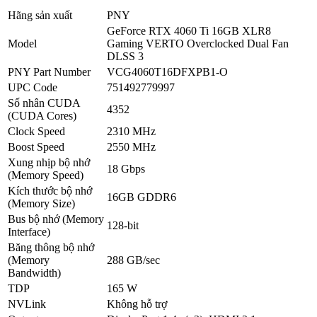
Hãng sản xuất
PNY
GeForce RTX 4060 Ti 16GB XLR8
Model
Gaming VERTO Overclocked Dual Fan
DLSS 3
PNY Part Number
VCG4060T16DFXPB1-O
UPC Code
751492779997
Số nhân CUDA
4352
(CUDA Cores)
Clock Speed
2310 MHz
Boost Speed
2550 MHz
Xung nhịp bộ nhớ
18 Gbps
(Memory Speed)
Kích thước bộ nhớ
16GB GDDR6
(Memory Size)
Bus bộ nhớ (Memory
128-bit
Interface)
Băng thông bộ nhớ
(Memory
288 GB/sec
Bandwidth)
TDP
165 W
NVLink
Không hỗ trợ