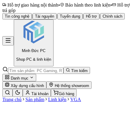
Hỗ trợ giao hàng nội thành
•
Bảo hành theo linh kiện
•
Hỗ trợ
trả góp
|
|
|
|
Tin công nghệ
Tài nguyên
Tuyển dụng
Hỗ trợ
Chính sách
Minh Đức
PC
Shop PC & linh kiện
Tìm kiếm
Danh mục
Xây dựng cấu hình
Hệ thống showroom
Tài khoản
Giỏ hàng
Trang chủ
Sản phẩm
Linh kiện
VGA