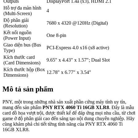
Outputs
DisplayPort 1.4a (x3), HDMI 2.1
Hỗ trợ đa màn hình
4
(Multi-Screen)
Độ phân giải
7680 x 4320 @120Hz (Digital)
(Resolution)
Kết nối nguồn
One 8-pin
(Power Input)
Giao diện bus (Bus
PCI-Express 4.0 x16 (x8 active)
Type)
Kích thước card
9.65" x 4.43" x 1.57"; Dual Slot
(Card Dimensions)
Kích thước hộp (Box
12.78" x 6.77" x 3.54"
Dimensions)
Mô tả sản phẩm
PNY, một trong những nhà sản xuất phần cứng máy tính uy tín,
mang đến sản phẩm
PNY RTX 4060 Ti 16GB XLR8
. Đây là mẫu
card đồ họa vượt trội, được thiết kế để đáp ứng mọi nhu cầu, từ chơi
game ở độ phân giải cao đến sáng tạo nội dung chuyên nghiệp. Hãy
cùng khám phá chi tiết từng tính năng của PNY RTX 4060 Ti
16GB XLR8.