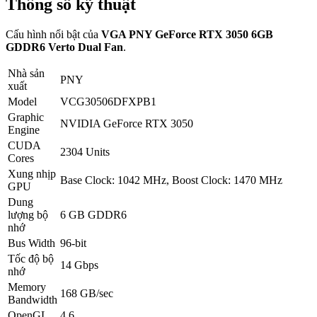
Thông số kỹ thuật
Cấu hình nổi bật của
VGA PNY GeForce RTX 3050 6GB
GDDR6 Verto Dual Fan
.
Nhà sản
PNY
xuất
Model
VCG30506DFXPB1
Graphic
NVIDIA GeForce RTX 3050
Engine
CUDA
2304 Units
Cores
Xung nhịp
Base Clock: 1042 MHz, Boost Clock: 1470 MHz
GPU
Dung
lượng bộ
6 GB GDDR6
nhớ
Bus Width
96-bit
Tốc độ bộ
14 Gbps
nhớ
Memory
168 GB/sec
Bandwidth
OpenGL
4.6