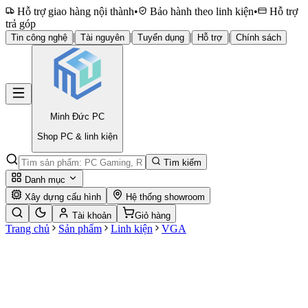
Hỗ trợ giao hàng nội thành
•
Bảo hành theo linh kiện
•
Hỗ trợ
trả góp
|
|
|
|
Tin công nghệ
Tài nguyên
Tuyển dụng
Hỗ trợ
Chính sách
Minh Đức
PC
Shop PC & linh kiện
Tìm kiếm
Danh mục
Xây dựng cấu hình
Hệ thống showroom
Tài khoản
Giỏ hàng
Trang chủ
Sản phẩm
Linh kiện
VGA