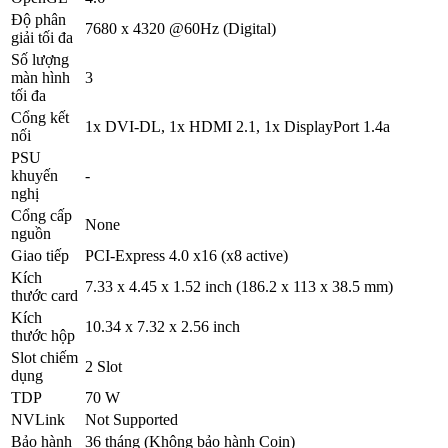
Độ phân
7680 x 4320 @60Hz (Digital)
giải tối đa
Số lượng
màn hình
3
tối đa
Cổng kết
1x DVI-DL, 1x HDMI 2.1, 1x DisplayPort 1.4a
nối
PSU
khuyến
-
nghị
Cổng cấp
None
nguồn
Giao tiếp
PCI-Express 4.0 x16 (x8 active)
Kích
7.33 x 4.45 x 1.52 inch (186.2 x 113 x 38.5 mm)
thước card
Kích
10.34 x 7.32 x 2.56 inch
thước hộp
Slot chiếm
2 Slot
dụng
TDP
70 W
NVLink
Not Supported
Bảo hành
36 tháng (Không bảo hành Coin)