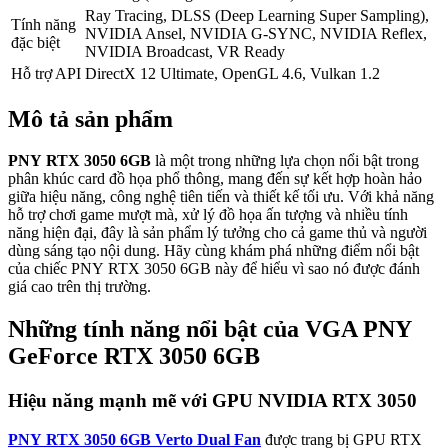
Ray Tracing, DLSS (Deep Learning Super Sampling),
Tính năng
NVIDIA Ansel, NVIDIA G-SYNC, NVIDIA Reflex,
đặc biệt
NVIDIA Broadcast, VR Ready
Hỗ trợ API
DirectX 12 Ultimate, OpenGL 4.6, Vulkan 1.2
Mô tả sản phẩm
PNY RTX 3050 6GB
là một trong những lựa chọn nổi bật trong
phân khúc card đồ họa phổ thông, mang đến sự kết hợp hoàn hảo
giữa hiệu năng, công nghệ tiên tiến và thiết kế tối ưu. Với khả năng
hỗ trợ chơi game mượt mà, xử lý đồ họa ấn tượng và nhiều tính
năng hiện đại, đây là sản phẩm lý tưởng cho cả game thủ và người
dùng sáng tạo nội dung. Hãy cùng khám phá những điểm nổi bật
của chiếc PNY RTX 3050 6GB này để hiểu vì sao nó được đánh
giá cao trên thị trường.
Những tính năng nổi bật của VGA PNY
GeForce RTX 3050 6GB
Hiệu năng mạnh mẽ với GPU NVIDIA RTX 3050
PNY RTX 3050 6GB Verto Dual Fan
được trang bị GPU RTX