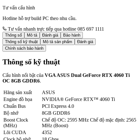
Tư vấn cấu hình
Hotline hỗ trợ build PC theo nhu cầu.
Tư vấn nhanh trực tiếp qua hotline 085 697 1111
Thông số
Mô tả
Đánh giá
Bảo hành
Thông số kỹ thuật
Mô tả sản phẩm
Đánh giá
Chính sách bảo hành
Thông số kỹ thuật
Cấu hình nổi bật của
VGA ASUS Dual GeForce RTX 4060 Ti
OC 8GB GDDR6
.
Hãng sản xuất
ASUS
Engine đồ họa
NVIDIA® GeForce RTX™ 4060 Ti
Chuẩn Bus
PCI Express 4.0
Bộ nhớ
8GB GDDR6
Boost Clock
Chế độ OC: 2595 MHz Chế độ mặc định: 2565
(MHz)
MHz (Boost)
Lõi CUDA
4352
Clock bộ nhớ
18 Gbps