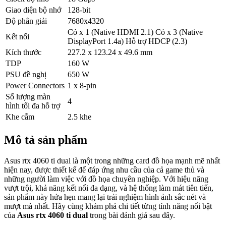
Giao diện bộ nhớ
128-bit
Độ phân giải
7680x4320
Có x 1 (Native HDMI 2.1) Có x 3 (Native
Kết nối
DisplayPort 1.4a) Hỗ trợ HDCP (2.3)
Kích thước
227.2 x 123.24 x 49.6 mm
TDP
160 W
PSU đề nghị
650 W
Power Connectors
1 x 8-pin
Số lượng màn
4
hình tối đa hỗ trợ
Khe cắm
2.5 khe
Mô tả sản phẩm
Asus rtx 4060 ti dual là một trong những card đồ họa mạnh mẽ nhất
hiện nay, được thiết kế để đáp ứng nhu cầu của cả game thủ và
những người làm việc với đồ họa chuyên nghiệp. Với hiệu năng
vượt trội, khả năng kết nối đa dạng, và hệ thống làm mát tiên tiến,
sản phẩm này hứa hẹn mang lại trải nghiệm hình ảnh sắc nét và
mượt mà nhất. Hãy cùng khám phá chi tiết từng tính năng nổi bật
của
Asus rtx 4060 ti dual
trong bài đánh giá sau đây.