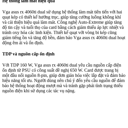
Hệ thống làm mát hiệu quả
Vga asus rx 4060ti dual sử dụng hệ thống làm mát tiên tiến với hai
quạt kép có thiết kế hướng trục, giúp tăng cường luồng không khí
và cải thiện hiệu quả làm mát. Công nghệ Auto-Extreme giúp tăng
độ tin cậy và tuổi thọ của card bằng cách giảm thiểu áp lực nhiệt và
tránh oxy hóa các linh kiện. Thiết kế quạt với vòng bi kép cũng
giảm tiếng ồn và tăng độ bền, đảm bảo Vga asus rx 4060ti dual hoạt
động êm ái và ổn định.
TDP và nguồn cấp ổn định
Với TDP 160 W, Vga asus rx 4060ti dual yêu cầu nguồn cấp điện
ổn định từ PSU có công suất đề nghị 650 W. Card được trang bị
một đầu nối nguồn 8-pin, giúp đơn giản hóa việc lắp đặt và đảm bảo
hiệu năng tối ưu. Người dùng nên chú ý đến yêu cầu nguồn để đảm
bảo hệ thống hoạt động mượt mà và tránh gặp phải tình trạng thiếu
nguồn điện khi sử dụng các tác vụ nặng.