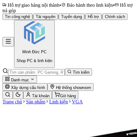
Hỗ trợ giao hàng nội thành
•
Bảo hành theo linh kiện
•
Hỗ trợ
trả góp
|
|
|
|
Tin công nghệ
Tài nguyên
Tuyển dụng
Hỗ trợ
Chính sách
Minh Đức
PC
Shop PC & linh kiện
Tìm kiếm
Danh mục
Xây dựng cấu hình
Hệ thống showroom
Tài khoản
Giỏ hàng
Trang chủ
Sản phẩm
Linh kiện
VGA