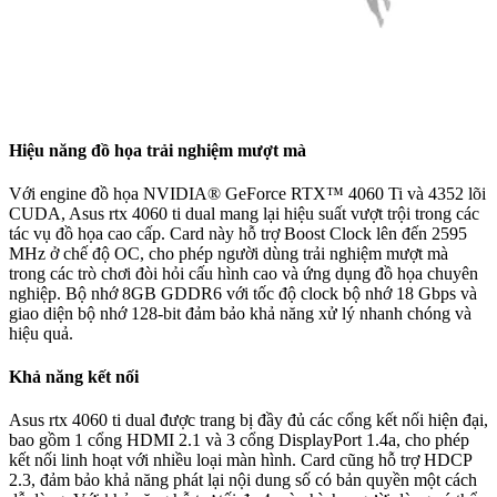
Hiệu năng đồ họa trải nghiệm mượt mà
Với engine đồ họa NVIDIA® GeForce RTX™ 4060 Ti và 4352 lõi
CUDA, Asus rtx 4060 ti dual mang lại hiệu suất vượt trội trong các
tác vụ đồ họa cao cấp. Card này hỗ trợ Boost Clock lên đến 2595
MHz ở chế độ OC, cho phép người dùng trải nghiệm mượt mà
trong các trò chơi đòi hỏi cấu hình cao và ứng dụng đồ họa chuyên
nghiệp. Bộ nhớ 8GB GDDR6 với tốc độ clock bộ nhớ 18 Gbps và
giao diện bộ nhớ 128-bit đảm bảo khả năng xử lý nhanh chóng và
hiệu quả.
Khả năng kết nối
Asus rtx 4060 ti dual được trang bị đầy đủ các cổng kết nối hiện đại,
bao gồm 1 cổng HDMI 2.1 và 3 cổng DisplayPort 1.4a, cho phép
kết nối linh hoạt với nhiều loại màn hình. Card cũng hỗ trợ HDCP
2.3, đảm bảo khả năng phát lại nội dung số có bản quyền một cách