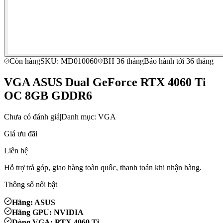
Còn hàng
SKU: MD010060
BH 36 tháng
Bảo hành tới 36 tháng
VGA ASUS Dual GeForce RTX 4060 Ti
OC 8GB GDDR6
Chưa có đánh giá
|
Danh mục: VGA
Giá ưu đãi
Liên hệ
Hỗ trợ trả góp, giao hàng toàn quốc, thanh toán khi nhận hàng.
Thông số nổi bật
Hãng: ASUS
Hãng GPU: NVIDIA
Dòng VGA: RTX 4060 Ti