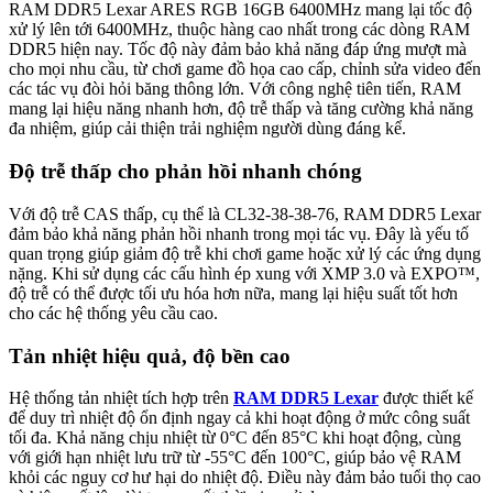
RAM DDR5 Lexar ARES RGB 16GB 6400MHz mang lại tốc độ
xử lý lên tới 6400MHz, thuộc hàng cao nhất trong các dòng RAM
DDR5 hiện nay. Tốc độ này đảm bảo khả năng đáp ứng mượt mà
cho mọi nhu cầu, từ chơi game đồ họa cao cấp, chỉnh sửa video đến
các tác vụ đòi hỏi băng thông lớn. Với công nghệ tiên tiến, RAM
mang lại hiệu năng nhanh hơn, độ trễ thấp và tăng cường khả năng
đa nhiệm, giúp cải thiện trải nghiệm người dùng đáng kể.
Độ trễ thấp cho phản hồi nhanh chóng
Với độ trễ CAS thấp, cụ thể là CL32-38-38-76, RAM DDR5 Lexar
đảm bảo khả năng phản hồi nhanh trong mọi tác vụ. Đây là yếu tố
quan trọng giúp giảm độ trễ khi chơi game hoặc xử lý các ứng dụng
nặng. Khi sử dụng các cấu hình ép xung với XMP 3.0 và EXPO™,
độ trễ có thể được tối ưu hóa hơn nữa, mang lại hiệu suất tốt hơn
cho các hệ thống yêu cầu cao.
Tản nhiệt hiệu quả, độ bền cao
Hệ thống tản nhiệt tích hợp trên
RAM DDR5 Lexar
được thiết kế
để duy trì nhiệt độ ổn định ngay cả khi hoạt động ở mức công suất
tối đa. Khả năng chịu nhiệt từ 0°C đến 85°C khi hoạt động, cùng
với giới hạn nhiệt lưu trữ từ -55°C đến 100°C, giúp bảo vệ RAM
khỏi các nguy cơ hư hại do nhiệt độ. Điều này đảm bảo tuổi thọ cao