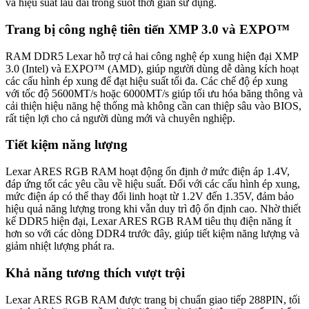
và hiệu suất lâu dài trong suốt thời gian sử dụng.
Trang bị công nghệ tiên tiến XMP 3.0 và EXPO™
RAM DDR5 Lexar hỗ trợ cả hai công nghệ ép xung hiện đại XMP
3.0 (Intel) và EXPO™ (AMD), giúp người dùng dễ dàng kích hoạt
các cấu hình ép xung để đạt hiệu suất tối đa. Các chế độ ép xung
với tốc độ 5600MT/s hoặc 6000MT/s giúp tối ưu hóa băng thông và
cải thiện hiệu năng hệ thống mà không cần can thiệp sâu vào BIOS,
rất tiện lợi cho cả người dùng mới và chuyên nghiệp.
Tiết kiệm năng lượng
Lexar ARES RGB RAM hoạt động ổn định ở mức điện áp 1.4V,
đáp ứng tốt các yêu cầu về hiệu suất. Đối với các cấu hình ép xung,
mức điện áp có thể thay đổi linh hoạt từ 1.2V đến 1.35V, đảm bảo
hiệu quả năng lượng trong khi vẫn duy trì độ ổn định cao. Nhờ thiết
kế DDR5 hiện đại, Lexar ARES RGB RAM tiêu thụ điện năng ít
hơn so với các dòng DDR4 trước đây, giúp tiết kiệm năng lượng và
giảm nhiệt lượng phát ra.
Khả năng tương thích vượt trội
Lexar ARES RGB RAM được trang bị chuẩn giao tiếp 288PIN, tối