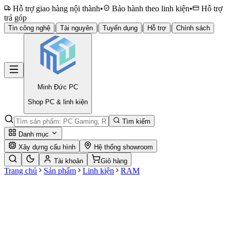
Hỗ trợ giao hàng nội thành
•
Bảo hành theo linh kiện
•
Hỗ trợ
trả góp
|
|
|
|
Tin công nghệ
Tài nguyên
Tuyển dụng
Hỗ trợ
Chính sách
Minh Đức
PC
Shop PC & linh kiện
Tìm kiếm
Danh mục
Xây dựng cấu hình
Hệ thống showroom
Tài khoản
Giỏ hàng
Trang chủ
Sản phẩm
Linh kiện
RAM