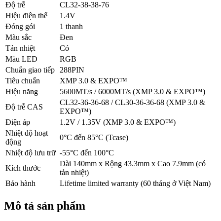
Độ trễ
CL32-38-38-76
Hiệu điện thế
1.4V
Đóng gói
1 thanh
Màu sắc
Đen
Tản nhiệt
Có
Màu LED
RGB
Chuẩn giao tiếp
288PIN
Tiêu chuẩn
XMP 3.0 & EXPO™
Hiệu năng
5600MT/s / 6000MT/s (XMP 3.0 & EXPO™)
CL32-36-36-68 / CL30-36-36-68 (XMP 3.0 &
Độ trễ CAS
EXPO™)
Điện áp
1.2V / 1.35V (XMP 3.0 & EXPO™)
Nhiệt độ hoạt
0°C đến 85°C (Tcase)
động
Nhiệt độ lưu trữ
-55°C đến 100°C
Dài 140mm x Rộng 43.3mm x Cao 7.9mm (có
Kích thước
tản nhiệt)
Bảo hành
Lifetime limited warranty (60 tháng ở Việt Nam)
Mô tả sản phẩm