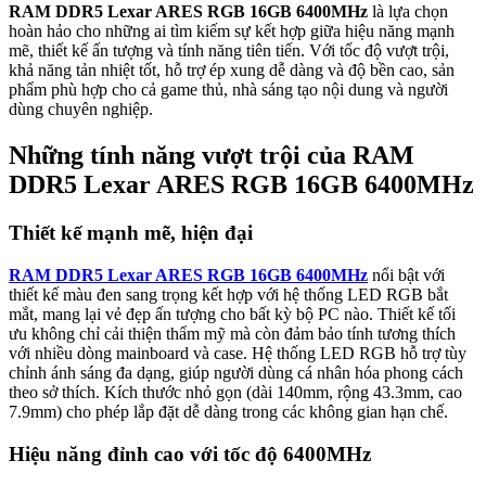
RAM DDR5 Lexar ARES RGB 16GB 6400MHz
là lựa chọn
hoàn hảo cho những ai tìm kiếm sự kết hợp giữa hiệu năng mạnh
mẽ, thiết kế ấn tượng và tính năng tiên tiến. Với tốc độ vượt trội,
khả năng tản nhiệt tốt, hỗ trợ ép xung dễ dàng và độ bền cao, sản
phẩm phù hợp cho cả game thủ, nhà sáng tạo nội dung và người
dùng chuyên nghiệp.
Những tính năng vượt trội của RAM
DDR5 Lexar ARES RGB 16GB 6400MHz
Thiết kế mạnh mẽ, hiện đại
RAM DDR5 Lexar ARES RGB 16GB 6400MHz
nổi bật với
thiết kế màu đen sang trọng kết hợp với hệ thống LED RGB bắt
mắt, mang lại vẻ đẹp ấn tượng cho bất kỳ bộ PC nào. Thiết kế tối
ưu không chỉ cải thiện thẩm mỹ mà còn đảm bảo tính tương thích
với nhiều dòng mainboard và case. Hệ thống LED RGB hỗ trợ tùy
chỉnh ánh sáng đa dạng, giúp người dùng cá nhân hóa phong cách
theo sở thích. Kích thước nhỏ gọn (dài 140mm, rộng 43.3mm, cao
7.9mm) cho phép lắp đặt dễ dàng trong các không gian hạn chế.
Hiệu năng đỉnh cao với tốc độ 6400MHz