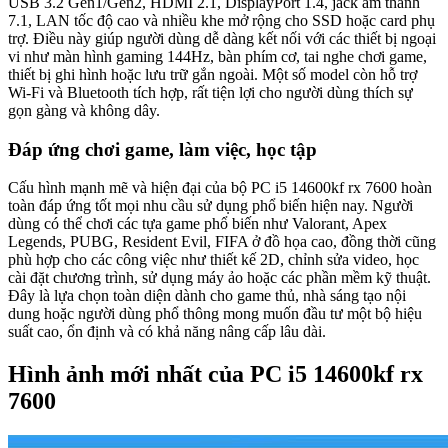
USB 3.2 Gen1/Gen2, HDMI 2.1, DisplayPort 1.4, jack âm thanh
7.1, LAN tốc độ cao và nhiều khe mở rộng cho SSD hoặc card phụ
trợ. Điều này giúp người dùng dễ dàng kết nối với các thiết bị ngoại
vi như màn hình gaming 144Hz, bàn phím cơ, tai nghe chơi game,
thiết bị ghi hình hoặc lưu trữ gắn ngoài. Một số model còn hỗ trợ
Wi-Fi và Bluetooth tích hợp, rất tiện lợi cho người dùng thích sự
gọn gàng và không dây.
Đáp ứng chơi game, làm việc, học tập
Cấu hình mạnh mẽ và hiện đại của bộ PC i5 14600kf rx 7600 hoàn
toàn đáp ứng tốt mọi nhu cầu sử dụng phổ biến hiện nay. Người
dùng có thể chơi các tựa game phổ biến như Valorant, Apex
Legends, PUBG, Resident Evil, FIFA ở đồ họa cao, đồng thời cũng
phù hợp cho các công việc như thiết kế 2D, chỉnh sửa video, học
cài đặt chương trình, sử dụng máy ảo hoặc các phần mềm kỹ thuật.
Đây là lựa chọn toàn diện dành cho game thủ, nhà sáng tạo nội
dung hoặc người dùng phổ thông mong muốn đầu tư một bộ hiệu
suất cao, ổn định và có khả năng nâng cấp lâu dài.
Hình ảnh mới nhất của PC i5 14600kf rx
7600