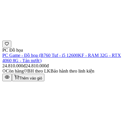
PC Đồ họa
PC Game - Đồ họa (B760 Tuf - i5 12600KF - RAM 32G - RTX
4060 8G - Tản nước)
24.810.000đ
24.810.000đ
Còn hàng
BH theo LK
Bảo hành theo linh kiện
Thêm vào giỏ