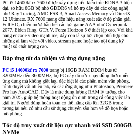
PC i5 14600kf rx 7600 được xây dựng trên kiến trúc RDNA 3 hiện
đại, sở hữu 8GB bộ nhớ GDDR6 và hỗ trợ đầy đủ các công nghệ
như Ray Tracing, AMD FSR 3, Smart Access Memory và DirectX
12 Ultimate. RX 7600 mang đến hiệu năng xuất sắc ở độ phân giải
Full HD, chiến mượt hầu hết các tựa game AAA như Cyberpunk
2077, Elden Ring, GTA V, Forza Horizon 5 ở thiết lập cao. Với khả
năng encode video mạnh mẽ, đây còn là sự lựa chọn phù hợp cho
những ai làm việc với video, stream game hoặc tạo nội dung kỹ
thuật số chất lượng cao.
Đáp ứng tốt đa nhiệm và ứng dụng nặng
PC i5 14600kf rx 7600
trang bị 16GB RAM DDR4 bus từ
3200MHz đến 3600MHz, bộ PC này đủ sức chạy đồng thời nhiều
ứng dụng mà không giật lag, đặc biệt là các phần mềm văn phòng,
trình duyệt với nhiều tab, và các ứng dụng như Photoshop, Premiere
Pro hay AutoCAD. Đây là mức dung lượng RAM lý tưởng cho
năm 2025, giúp hệ thống hoạt động ổn định trong cả công việc lẫn
giải trí. Người dùng hoàn toàn có thể nâng cấp lên 32GB trong
tương lai nếu có nhu cầu sử dụng chuyên sâu hơn về đồ họa hoặc
mô phỏng.
T
ốc độ truy xuất dữ liệu cực nhanh với SSD 500GB
NVMe