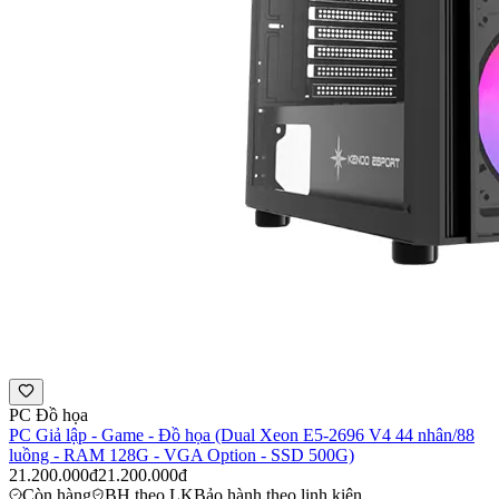
PC Đồ họa
PC Giả lập - Game - Đồ họa (Dual Xeon E5-2696 V4 44 nhân/88
luồng - RAM 128G - VGA Option - SSD 500G)
21.200.000đ
21.200.000đ
Còn hàng
BH theo LK
Bảo hành theo linh kiện