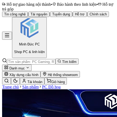
Hỗ trợ giao hàng nội thành
•
Bảo hành theo linh kiện
•
Hỗ trợ
trả góp
|
|
|
|
Tin công nghệ
Tài nguyên
Tuyển dụng
Hỗ trợ
Chính sách
Minh Đức
PC
Shop PC & linh kiện
Tìm kiếm
Danh mục
Xây dựng cấu hình
Hệ thống showroom
Tài khoản
Giỏ hàng
Trang chủ
Sản phẩm
PC Đồ họa