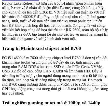
Raptor Lake Refresh, sở hữu cấu trúc 14 nhân (gồm 6 nhân hiệu
năng P-core và 8 nhân tiết kiệm điện E-core) cùng 20 luồng xử lý,
cho xung tối đa lên đến 5,3GHz. Với hiệu suất cải thiện so với thế
hệ trước, i5-14600KF đáp ứng mượt mà mọi nhu cầu từ chơi game
nặng, suối, thiết kế đồ họa đến làm việc kỹ thuật phức tạp. Phiên
bản KF không tích hợp đồ họa trên bo mạch, đồng nghĩa với công
việc khi kết hợp cùng đồ họa thẻ rời như RX 7600, toàn bộ bộ xử lý
tài nguyên sẽ được tập trung tối ưu cho các tác vụ nặng nề, mang lại
hiệu suất chơi game và xử lý hình ảnh vượt trội.
Trang bị Mainboard chipset Intel B760
PC i5 14600kf rx 7600 sử dụng chipset Intel B760 là đơn vị cân đối
kháng năng lượng và chi phí, hỗ trợ đầy đủ các tính năng quan
trọng như RAM DDR4 bus cao, SSD chuẩn PCIe Gen4 NVMe,
USB 3.2 tốc độ cao, cổng LAN gigabit và âm thanh HD. Đây là
nền tảng tưởng tượng cho người dùng mong muốn có một hệ thống
ổn định, linh hoạt và dễ dàng nâng cấp trong tương lai. Bo mạch
chủ B760 cũng thường được trang bị VRM và lò sưởi ổn định, giúp
CPU hoạt động mượt mà trong thời gian dài mà không bị giảm xung
hay quá nhiệt.
Trải nghiệm gaming mượt mà ở 1080p và 1440p