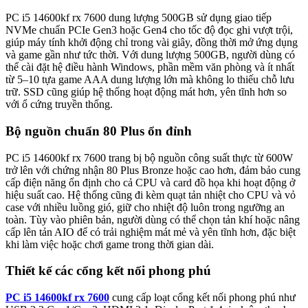
PC i5 14600kf rx 7600 dung lượng 500GB sử dụng giao tiếp
NVMe chuẩn PCIe Gen3 hoặc Gen4 cho tốc độ đọc ghi vượt trội,
giúp máy tính khởi động chỉ trong vài giây, đồng thời mở ứng dụng
và game gần như tức thời. Với dung lượng 500GB, người dùng có
thể cài đặt hệ điều hành Windows, phần mềm văn phòng và ít nhất
từ 5–10 tựa game AAA dung lượng lớn mà không lo thiếu chỗ lưu
trữ. SSD cũng giúp hệ thống hoạt động mát hơn, yên tĩnh hơn so
với ổ cứng truyền thống.
Bộ nguồn chuẩn 80 Plus ổn đỉnh
PC i5 14600kf rx 7600 trang bị bộ nguồn công suất thực từ 600W
trở lên với chứng nhận 80 Plus Bronze hoặc cao hơn, đảm bảo cung
cấp điện năng ổn định cho cả CPU và card đồ họa khi hoạt động ở
hiệu suất cao. Hệ thống cũng đi kèm quạt tản nhiệt cho CPU và vỏ
case với nhiều luồng gió, giữ cho nhiệt độ luôn trong ngưỡng an
toàn. Tùy vào phiên bản, người dùng có thể chọn tản khí hoặc nâng
cấp lên tản AIO để có trải nghiệm mát mẻ và yên tĩnh hơn, đặc biệt
khi làm việc hoặc chơi game trong thời gian dài.
Thiết kế các cổng kết nối phong phú
PC i5 14600kf rx 7600
cung cấp loạt cổng kết nối phong phú như