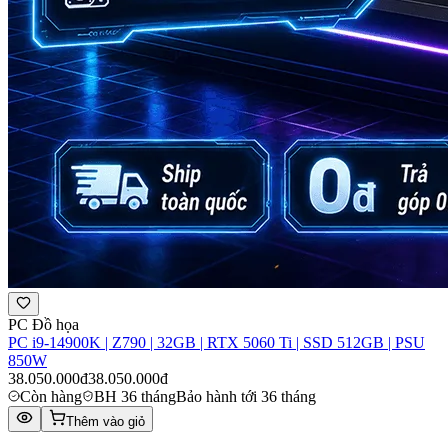
PC Đồ họa
PC i9-14900K | Z790 | 32GB | RTX 5060 Ti | SSD 512GB | PSU
850W
38.050.000đ
38.050.000đ
Còn hàng
BH 36 tháng
Bảo hành tới 36 tháng
Thêm vào giỏ