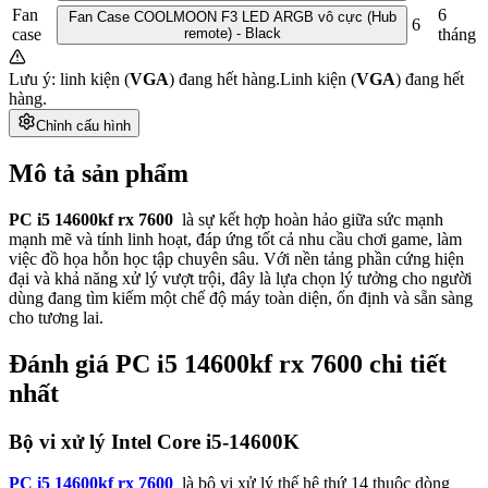
Fan
6
Fan Case COOLMOON F3 LED ARGB vô cực (Hub
6
case
remote) - Black
tháng
Lưu ý: linh kiện (
VGA
) đang hết hàng.
Linh kiện (
VGA
) đang hết
hàng.
Chỉnh cấu hình
Mô tả sản phẩm
PC i5 14600kf rx 7600
là sự kết hợp hoàn hảo giữa sức mạnh
mạnh mẽ và tính linh hoạt, đáp ứng tốt cả nhu cầu chơi game, làm
việc đồ họa hỗn học tập chuyên sâu. Với nền tảng phần cứng hiện
đại và khả năng xử lý vượt trội, đây là lựa chọn lý tưởng cho người
dùng đang tìm kiếm một chế độ máy toàn diện, ổn định và sẵn sàng
cho tương lai.
Đánh giá PC i5 14600kf rx 7600 chi tiết
nhất
Bộ vi xử lý Intel Core i5-14600K
PC i5 14600kf rx 7600
là bộ vi xử lý thế hệ thứ 14 thuộc dòng