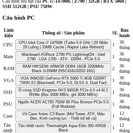
Cấu hình nổi bật của
PC i7-14700K | Z790 | 32GB | RTX 5060 |
SSD 512GB | PSU 750W
.
Cấu hình PC
Linh
Bảo
Thông số / Sản phẩm
SL
kiện
hành
36
CPU Intel Core i7 14700K (Turbo 5.6 GHz | 20 Nhân
CPU
1
28 Luồng | 33MB Cache | Raptor Lake Refresh)
tháng
36
Mainboard ASRock Z790 PG Lightning/D4 - Intel
Main
1
Z790 - LGA 1700 - ATX - DDR4 - PCIe 5.0
tháng
36
RAM HIKSEMI ARMOR DDR4 16GB 3200MHz
RAM
2
Black U-DIMM (HSC416U32D2-16G)
tháng
36
VGA INNO3D GeForce RTX 5060 Ti 8GB GDDR7
VGA
1
TWIN X2 (Blackwell, PCIe 5.0, DLSS 4, Dual Fan)
tháng
36
Ổ cứng SSD Kingston NV3 500GB PCIe 4.0 x4 M.2
SSD
1
NVMe (Đọc 5000 MB/s, ghi 3000 MB/s)
tháng
36
Nguồn ACER AC750 750W 80 Plus Bronze PCIe 5.0
PSU
1
(Full Modular)
tháng
12
Vỏ Case Antec C3 Basic (Mid Tower, ATX, Màu
Case
1
Đen, Kính cường lực - Thiết kế bể cá)
tháng
Tản
12
Tản nhiệt nước Thermalright Aqua Elite 360 ARGB -
1
nhiệt
Black
tháng