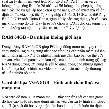
suất xử lý đa nhiệm vượt trội. Mỗi CPU sở hữu 14 nhân và 28
luồng, tổng cộng lên đến 28 nhân và 56 luồng, cho phép bạn thực
hiện các tác vụ giả lập hoặc chơi game nặng với độ mượt mà và ổn
định tối đa. Đặc biệt, tốc độ xung nhịp cơ bản 2.4 GHz, có thể tăng
lên 3.3 GHz nhờ Turbo Boost, giúp xử lý các ứng dụng yêu cầu cao
mà không gặp độ trễ. Đây là sự lựa chọn lý tưởng cho các game thủ
và nhà sáng tạo nội dung cần sức mạnh xử lý vượt trội.
RAM 64GB - Đa nhiệm không giới hạn
Dung lượng RAM 64GB giúp PC hoạt động mượt mà ngay cả khi
chạy nhiều ứng dụng cùng lúc hoặc sử dụng các phần mềm giả lập
nặng. Khả năng xử lý đa nhiệm mạnh mẽ đảm bảo bạn có thể vừa
stream, vừa chơi game, vừa làm việc mà không lo tình trạng giật lag.
RAM dung lượng lớn cũng là yếu tố quan trọng cho những người
làm đồ họa hoặc chỉnh sửa video, khi các phần mềm này thường
tiêu tốn nhiều bộ nhớ.
Card đồ họa VGA 8GB - Hình ảnh chân thực và
mượt mà
Với card đồ họa 8GB mạnh mẽ, PC này đáp ứng tốt các tựa game
đồ họa cao hoặc các ứng dụng giả lập yêu cầu xử lý hình ảnh phức
tạp. Hiệu suất đồ họa vượt trội đảm bảo khung hình luôn ổn định,