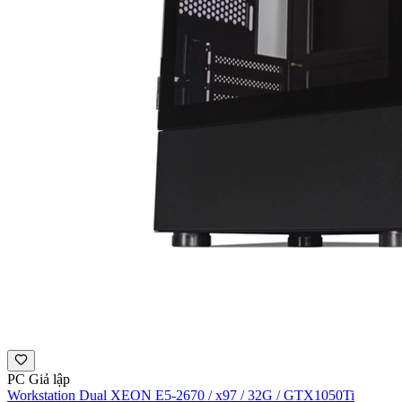
PC Giả lập
Workstation Dual XEON E5-2670 / x97 / 32G / GTX1050Ti