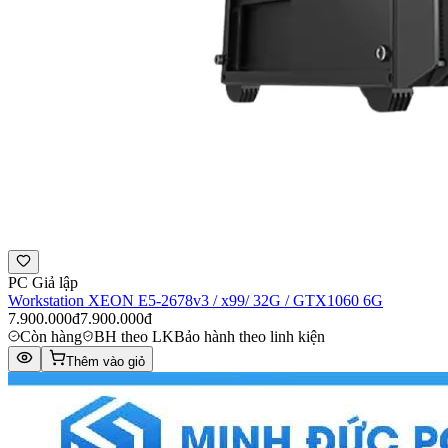
PC Giả lập
Workstation XEON E5-2678v3 / x99/ 32G / GTX1060 6G
7.900.000đ
7.900.000đ
Còn hàng
BH theo LK
Bảo hành theo linh kiện
Thêm vào giỏ