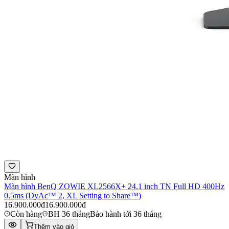
Màn hình
Màn hình BenQ ZOWIE XL2566X+ 24.1 inch TN Full HD 400Hz
0.5ms (DyAc™️ 2, XL Setting to Share™)
16.900.000đ
16.900.000đ
Còn hàng
BH 36 tháng
Bảo hành tới 36 tháng
Thêm vào giỏ