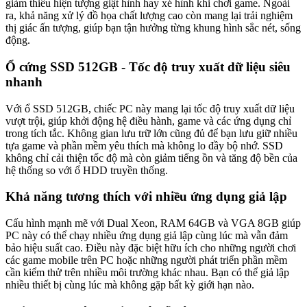
giảm thiểu hiện tượng giật hình hay xé hình khi chơi game. Ngoài
ra, khả năng xử lý đồ họa chất lượng cao còn mang lại trải nghiệm
thị giác ấn tượng, giúp bạn tận hưởng từng khung hình sắc nét, sống
động.
Ổ cứng SSD 512GB - Tốc độ truy xuất dữ liệu siêu
nhanh
Với ổ SSD 512GB, chiếc PC này mang lại tốc độ truy xuất dữ liệu
vượt trội, giúp khởi động hệ điều hành, game và các ứng dụng chỉ
trong tích tắc. Không gian lưu trữ lớn cũng đủ để bạn lưu giữ nhiều
tựa game và phần mềm yêu thích mà không lo đầy bộ nhớ. SSD
không chỉ cải thiện tốc độ mà còn giảm tiếng ồn và tăng độ bền của
hệ thống so với ổ HDD truyền thống.
Khả năng tương thích với nhiều ứng dụng giả lập
Cấu hình mạnh mẽ với Dual Xeon, RAM 64GB và VGA 8GB giúp
PC này có thể chạy nhiều ứng dụng giả lập cùng lúc mà vẫn đảm
bảo hiệu suất cao. Điều này đặc biệt hữu ích cho những người chơi
các game mobile trên PC hoặc những người phát triển phần mềm
cần kiểm thử trên nhiều môi trường khác nhau. Bạn có thể giả lập
nhiều thiết bị cùng lúc mà không gặp bất kỳ giới hạn nào.