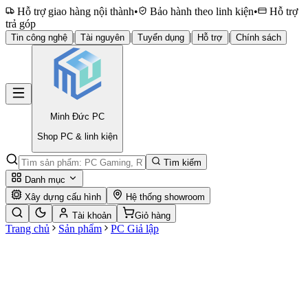
Hỗ trợ giao hàng nội thành
•
Bảo hành theo linh kiện
•
Hỗ trợ
trả góp
|
|
|
|
Tin công nghệ
Tài nguyên
Tuyển dụng
Hỗ trợ
Chính sách
Minh Đức
PC
Shop PC & linh kiện
Tìm kiếm
Danh mục
Xây dựng cấu hình
Hệ thống showroom
Tài khoản
Giỏ hàng
Trang chủ
Sản phẩm
PC Giả lập