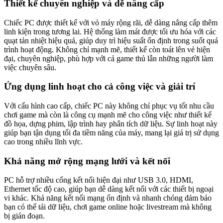
Thiết kế chuyên nghiệp và dễ nâng cấp
Chiếc PC được thiết kế với vỏ máy rộng rãi, dễ dàng nâng cấp thêm
linh kiện trong tương lai. Hệ thống làm mát được tối ưu hóa với các
quạt tản nhiệt hiệu quả, giúp duy trì hiệu suất ổn định trong suốt quá
trình hoạt động. Không chỉ mạnh mẽ, thiết kế còn toát lên vẻ hiện
đại, chuyên nghiệp, phù hợp với cả game thủ lẫn những người làm
việc chuyên sâu.
Ứng dụng linh hoạt cho cả công việc và giải trí
Với cấu hình cao cấp, chiếc PC này không chỉ phục vụ tốt nhu cầu
chơi game mà còn là công cụ mạnh mẽ cho công việc như thiết kế
đồ họa, dựng phim, lập trình hay phân tích dữ liệu. Sự linh hoạt này
giúp bạn tận dụng tối đa tiềm năng của máy, mang lại giá trị sử dụng
cao trong nhiều lĩnh vực.
Khả năng mở rộng mạng lưới và kết nối
PC hỗ trợ nhiều cổng kết nối hiện đại như USB 3.0, HDMI,
Ethernet tốc độ cao, giúp bạn dễ dàng kết nối với các thiết bị ngoại
vi khác. Khả năng kết nối mạng ổn định và nhanh chóng đảm bảo
bạn có thể tải dữ liệu, chơi game online hoặc livestream mà không
bị gián đoạn.