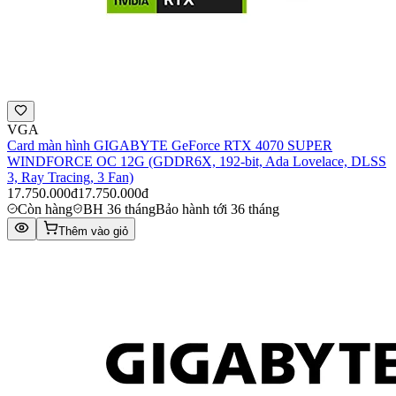
VGA
Card màn hình GIGABYTE GeForce RTX 4070 SUPER
WINDFORCE OC 12G (GDDR6X, 192-bit, Ada Lovelace, DLSS
3, Ray Tracing, 3 Fan)​
17.750.000đ
17.750.000đ
Còn hàng
BH 36 tháng
Bảo hành tới 36 tháng
Thêm vào giỏ