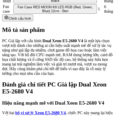
nhiệt
Black
tháng
Fan
6
Fan Case RED MOON K8 LED RGB (Red, Green,
1
case
Blue) 12cm - Đen
tháng
Chỉnh cấu hình
Mô tả sản phẩm
PC Giả lập với cấu hình
Dual Xeon E5-2680 V4
là một lựa chọn
vượt trội dành cho những ai cần hiệu suất mạnh mẽ để xử lý tác vụ
nặng như giả lập đa nhiệm, chơi game đồ họa cao hoặc làm việc
sáng tạo. Với bộ đôi CPU mạnh mẽ, RAM dung lượng lớn, card đồ
họa chất lượng và ổ cứng SSD tốc độ cao, hệ thống này hứa hẹn
mang lại trải nghiệm làm việc và giải trí mượt mà, vượt xa mong
đợi. Hãy cùng khám phá chi tiết để hiểu vì sao đây là cỗ máy lý
tưởng cho mọi nhu cầu của bạn.
Đánh giá chi tiết PC Giả lập Dual Xeon
E5-2680 V4
Hiệu năng mạnh mẽ với Dual Xeon E5-2680 V4
Với hai
bộ vi xử lý Xeon E5-2680 V4
, chiếc PC này mang lại hiệu