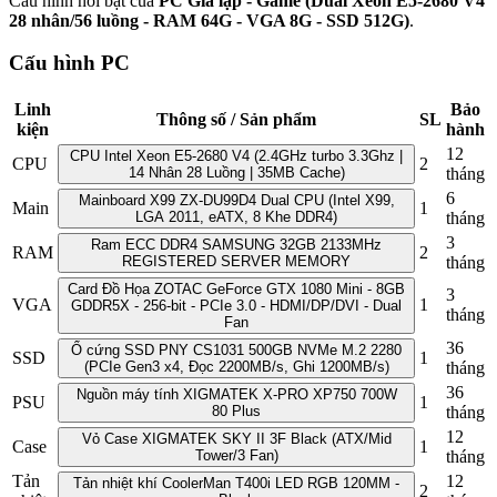
Cấu hình nổi bật của
PC Giả lập - Game (Dual Xeon E5-2680 V4
28 nhân/56 luồng - RAM 64G - VGA 8G - SSD 512G)
.
Cấu hình PC
Linh
Bảo
Thông số / Sản phẩm
SL
kiện
hành
12
CPU Intel Xeon E5-2680 V4 (2.4GHz turbo 3.3Ghz |
CPU
2
14 Nhân 28 Luồng | 35MB Cache)
tháng
6
Mainboard X99 ZX-DU99D4 Dual CPU (Intel X99,
Main
1
LGA 2011, eATX, 8 Khe DDR4)
tháng
3
Ram ECC DDR4 SAMSUNG 32GB 2133MHz
RAM
2
REGISTERED SERVER MEMORY
tháng
Card Đồ Họa ZOTAC GeForce GTX 1080 Mini - 8GB
3
VGA
1
GDDR5X - 256-bit - PCIe 3.0 - HDMI/DP/DVI - Dual
tháng
Fan
36
Ổ cứng SSD PNY CS1031 500GB NVMe M.2 2280
SSD
1
(PCIe Gen3 x4, Đọc 2200MB/s, Ghi 1200MB/s)
tháng
36
Nguồn máy tính XIGMATEK X-PRO XP750 700W
PSU
1
80 Plus
tháng
12
Vỏ Case XIGMATEK SKY II 3F Black (ATX/Mid
Case
1
Tower/3 Fan)
tháng
Tản
12
Tản nhiệt khí CoolerMan T400i LED RGB 120MM -
2