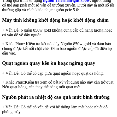
Trong quá trình sử dụng
nguồn Thermalright 850w
, người dùng
có thể gặp phải một số vấn đề thường xuyên. Dưới đây là một số lỗi
thường gặp và cách khắc phục nguồn pcie 5.0:
Máy tính không khởi động hoặc khởi động chậm
+ Vấn Đề: Nguồn 850w gold không cung cấp đủ năng lượng hoặc
có vấn đề về dây nguồn.
+ Khắc Phục: Kiểm tra kết nối dây Nguồn 850w gold và đảm bảo
chúng được kết nối chặt chẽ. Đảm bảo nguồn được cấp đủ điện áp
đầu vào.
Quạt nguồn quay kêu ồn hoặc ngừng quay
+ Vấn Đề: Có thể có cặp giữa quạt nguồn hoặc quạt đã hỏng.
+ Khắc Phục:Kiểm tra xem có bất kỳ vật dụng nào gây cản trở quạt.
Nếu quạt hỏng, cần thay thế bằng một quạt mới.
Nguồn phát ra nhiệt độ cao quá mức bình thường
+ Vấn Đề: Có thể có vấn đề với hệ thống làm mát hoặc nhiệt độ
phòng máy.