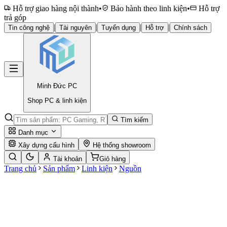
Hỗ trợ giao hàng nội thành
•
Bảo hành theo linh kiện
•
Hỗ trợ
trả góp
|
|
|
|
Tin công nghệ
Tài nguyên
Tuyển dụng
Hỗ trợ
Chính sách
Minh Đức
PC
Shop PC & linh kiện
Tìm kiếm
Danh mục
Xây dựng cấu hình
Hệ thống showroom
Tài khoản
Giỏ hàng
Trang chủ
Sản phẩm
Linh kiện
Nguồn