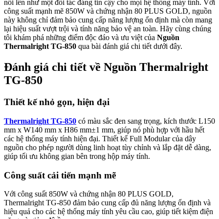
nổi lên như một đối tác đáng tin cậy cho mọi hệ thống máy tính. Với
công suất mạnh mẽ 850W và chứng nhận 80 PLUS GOLD, nguồn
này không chỉ đảm bảo cung cấp năng lượng ổn định mà còn mang
lại hiệu suất vượt trội và tính năng bảo vệ an toàn. Hãy cùng chúng
tôi khám phá những điểm độc đáo và ưu việt của
Nguồn
Thermalright TG-850
qua bài đánh giá chi tiết dưới đây.
Đánh giá chi tiết về Nguồn Thermalright
TG-850
Thiết kế nhỏ gọn, hiện đại
Thermalright TG-850
có màu sắc đen sang trọng, kích thước L150
mm x W140 mm x H86 mm±1 mm, giúp nó phù hợp với hầu hết
các hệ thống máy tính hiện đại. Thiết kế Full Modular của dây
nguồn cho phép người dùng linh hoạt tùy chỉnh và lắp đặt dễ dàng,
giúp tối ưu không gian bên trong hộp máy tính.
Công suất cải tiến mạnh mẽ
Với công suất 850W và chứng nhận 80 PLUS GOLD,
Thermalright TG-850 đảm bảo cung cấp đủ năng lượng ổn định và
hiệu quả cho các hệ thống máy tính yêu cầu cao, giúp tiết kiệm điện