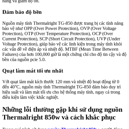
năng và giảm độ ồn.
Đảm bảo độ bền
Nguồn máy tính Thermalright TG-850 được trang bị các tính năng
bảo vệ như OPP (Over Power Protection), OVP (Over Voltage
Protection), OTP (Over Temperature Protection), OCP (Over
Current Protection), SCP (Short Circuit Protection), UVP (Under
Voltage Protection), giúp bảo vệ các linh kiện trong máy tính khỏi
các vấn đề về điện áp và nhiệt độ. MTBF (Mean Time Between
Failures) của hơn 100,000 giờ là một chứng chỉ cho độ tin cậy và độ
bền của nguồn pcie 5.0.
Quạt làm mát tối ưu nhất
Với quạt làm mát kích thước 120 mm và nhiệt độ hoạt động từ 0
đến 40°C, nguồn máy tính Thermalright TG-850 đảm bảo duy trì
hiệu suất và làm mát tối ưu cho hệ thống máy tính, ngay cả trong
điều kiện làm việc khắc nghiệt.
Những lỗi thường gặp khi sử dụng nguồn
Thermalright 850w và cách khắc phục