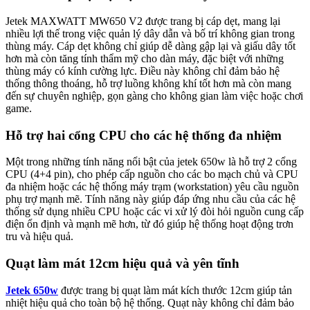
Jetek MAXWATT MW650 V2 được trang bị cáp dẹt, mang lại
nhiều lợi thế trong việc quản lý dây dẫn và bố trí không gian trong
thùng máy. Cáp dẹt không chỉ giúp dễ dàng gập lại và giấu dây tốt
hơn mà còn tăng tính thẩm mỹ cho dàn máy, đặc biệt với những
thùng máy có kính cường lực. Điều này không chỉ đảm bảo hệ
thống thông thoáng, hỗ trợ luồng không khí tốt hơn mà còn mang
đến sự chuyên nghiệp, gọn gàng cho không gian làm việc hoặc chơi
game.
Hỗ trợ hai cổng CPU cho các hệ thống đa nhiệm
Một trong những tính năng nổi bật của jetek 650w là hỗ trợ 2 cổng
CPU (4+4 pin), cho phép cấp nguồn cho các bo mạch chủ và CPU
đa nhiệm hoặc các hệ thống máy trạm (workstation) yêu cầu nguồn
phụ trợ mạnh mẽ. Tính năng này giúp đáp ứng nhu cầu của các hệ
thống sử dụng nhiều CPU hoặc các vi xử lý đòi hỏi nguồn cung cấp
điện ổn định và mạnh mẽ hơn, từ đó giúp hệ thống hoạt động trơn
tru và hiệu quả.
Quạt làm mát 12cm hiệu quả và yên tĩnh
Jetek 650w
được trang bị quạt làm mát kích thước 12cm giúp tản
nhiệt hiệu quả cho toàn bộ hệ thống. Quạt này không chỉ đảm bảo