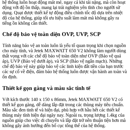
hệ thống luôn hoạt động mát mẻ, ngay cả khi tải nặng, mà còn hoạt
động với độ ồn thấp, mang lại trải nghiệm yên tĩnh cho người sử
dụng. Quạt được thiết kế tự động điều chỉnh tốc độ dựa trên nhiệt
độ của hệ thống, giúp tối ưu hiệu suất làm mát mà không gây ra
tiếng ồn không cần thiết.
Chế độ bảo vệ toàn diện OVP, UVP, SCP
Tính năng bảo vệ an toàn luôn là yếu tố quan trọng khi chọn nguồn
cho máy tính, và Jetek MAXWATT 650 V2 không làm người dùng
thất vọng với các chế độ bảo vệ toàn diện như OVP (Bảo vệ quá
áp), UVP (Bảo vệ dưới áp), và SCP (Bảo vệ ngắn mạch). Những
chế độ bảo vệ này giúp bảo vệ các linh kiện đắt tiền của bạn trước
các sự cố về điện, đảm bảo hệ thống luôn được vận hành an toàn và
ổn định.
Thiết kế gọn gàng và màu sắc tinh tế
Với kích thước 140 x 150 x 86mm, Jetek MAXWATT 650 V2 có
thiết kế gọn gàng, dễ dàng lắp đặt trong các thùng máy tiêu chuẩn.
Màu sắc đen tinh tế và hiện đại, phù hợp với hầu hết các thiết kế
thùng máy tính hiện đại ngày nay. Ngoài ra, trọng lượng 1.4kg của
nguồn giúp cho việc di chuyển và lắp đặt trở nên thuận tiện hơn mà
không gây ảnh hưởng đến bố cục tổng thể của hệ thống.