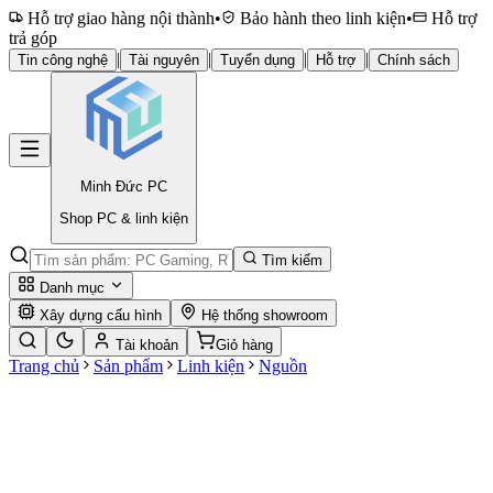
Hỗ trợ giao hàng nội thành
•
Bảo hành theo linh kiện
•
Hỗ trợ
trả góp
|
|
|
|
Tin công nghệ
Tài nguyên
Tuyển dụng
Hỗ trợ
Chính sách
Minh Đức
PC
Shop PC & linh kiện
Tìm kiếm
Danh mục
Xây dựng cấu hình
Hệ thống showroom
Tài khoản
Giỏ hàng
Trang chủ
Sản phẩm
Linh kiện
Nguồn