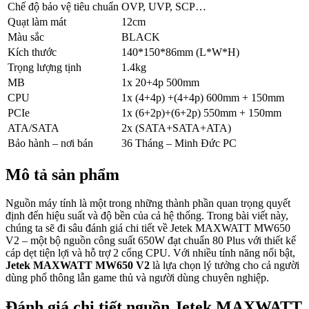
Chế độ bảo vệ tiêu chuẩn
OVP, UVP, SCP…
Quạt làm mát
12cm
Màu sắc
BLACK
Kích thước
140*150*86mm (L*W*H)
Trọng lượng tịnh
1.4kg
MB
1x 20+4p 500mm
CPU
1x (4+4p) +(4+4p) 600mm + 150mm
PCIe
1x (6+2p)+(6+2p) 550mm + 150mm
ATA/SATA
2x (SATA+SATA+ATA)
Bảo hành – nơi bán
36 Tháng – Minh Đức PC
Mô tả sản phẩm
Nguồn máy tính là một trong những thành phần quan trọng quyết
định đến hiệu suất và độ bền của cả hệ thống. Trong bài viết này,
chúng ta sẽ đi sâu đánh giá chi tiết về Jetek MAXWATT MW650
V2 – một bộ nguồn công suất 650W đạt chuẩn 80 Plus với thiết kế
cáp dẹt tiện lợi và hỗ trợ 2 cổng CPU. Với nhiều tính năng nổi bật,
Jetek MAXWATT MW650 V2
là lựa chọn lý tưởng cho cả người
dùng phổ thông lẫn game thủ và người dùng chuyên nghiệp.
Đánh giá chi tiết nguồn Jetek MAXWATT