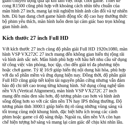
giảm chuyển động qua lại khi làm việc hoặc chơi game. Thiết kế
cong R1500 cũng phù hợp với khoảng cách nhìn tiêu chuẩn của
màn hình 27 inch, mang lại trải nghiệm hình ảnh cân đối và tự nhiên
hơn. Dù bạn đang chơi game hành động tốc độ cao hay thưởng thức
bộ phim yêu thích, màn hình luôn đem lại cảm giác bao trọn không
gian hình ảnh.
Kích thước 27 inch Full HD
Với kích thước 27 inch cùng độ phân giải Full HD 1920x1080, màn
hình VSP VX272C 27 inch mang đến không gian hiển thị rộng rãi
và hình ảnh sắc nét. Màn hình phù hợp với hầu hết nhu cầu sử dụng
từ công việc văn phòng, học tập, cho đến giải trí đa phương tiện
hoặc chơi game. Tỷ lệ 16:9 giúp hiển thị nội dung hài hòa, phù hợp
với đa số phần mềm và ứng dụng hiện nay. Đồng thời, độ phân giải
Full HD cũng giúp tiết kiệm tài nguyên phần cứng nhưng vẫn đảm
bảo độ chi tiết cao trong từng khung hình. Sử dụng công nghệ tấm
nền VA (Vertical Alignment), màn hình VSP VX272C 27 inch
mang đến màu đen sâu hơn, độ tương phản cao hơn và hình ảnh
sống động hơn so với các tấm nền TN hay IPS thông thường. Độ
tương phản tĩnh 3000:1 giúp hiển thị rõ ràng những vùng sáng và
tối trong cùng một khung hình, đặc biệt hữu ích trong các cảnh
phim hoặc game có độ sáng thấp. Ngoài ra, tấm nền VA còn hạn
chế hiện tượng hở sáng và mang lại cảm giác dễ chịu khi nhìn lâu.