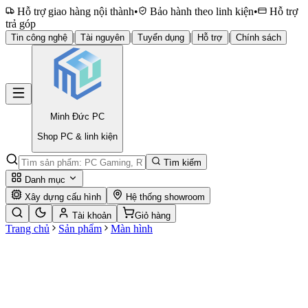
Hỗ trợ giao hàng nội thành
•
Bảo hành theo linh kiện
•
Hỗ trợ
trả góp
|
|
|
|
Tin công nghệ
Tài nguyên
Tuyển dụng
Hỗ trợ
Chính sách
Minh Đức
PC
Shop PC & linh kiện
Tìm kiếm
Danh mục
Xây dựng cấu hình
Hệ thống showroom
Tài khoản
Giỏ hàng
Trang chủ
Sản phẩm
Màn hình