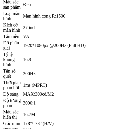
Màu sắc
Đen
sản phẩm
Loại màn
Màn hình cong R:1500
hình
Kích cỡ
27 inch
màn hình
Tấm nền
VA
Độ phân
1920*1080px @200Hz (Full HD)
giải
Tỷ lệ
khung
16:9
hình
Tần số
200Hz
quét
Thời gian
1ms (MPRT)
phản hồi
Độ sáng
MAX:300cd/M2
Độ tương
3000:1
phản
Màu sắc
16.7M
hiển thị
Góc nhìn
178°/178° (H/V)