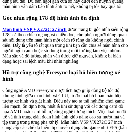
dụng lâu dài. Dù bạn ngồi gần cửa sổ hay dưới đèn huỳnh quang,
màn hình vẫn đảm bảo hình ảnh rõ nét, không bị lóa hay quá tối.
Góc nhìn rộng 178 độ hình ảnh ổn định
Màn hình VSP VX272C 27 inch
được trang bị góc nhìn siêu rộng
178° cả theo chiều ngang và chiều dọc, cho phép người dùng quan
sát nội dung trên màn hình một cách rõ ràng dù không ngồi chính
diện. Đây là yếu tố rất quan trọng khi bạn cần chia sẻ màn hình cho
người ngồi cạnh hoặc sử dụng trong môi trường làm việc nhóm.
Màu sắc và độ tương phản vẫn được giữ nguyên, không bị biến
dạng hoặc sai lệch màu khi nhìn nghiêng.
Hỗ trợ công nghệ Freesync loại bỏ hiện tượng xé
hình
Công nghệ AMD FreeSync được tích hợp giúp đồng bộ tốc độ
khung hình giữa màn hình và GPU, từ đó loại bỏ hoàn toàn hiện
tượng xé hình và giật hình. Điều này tạo ra trải nghiệm chơi game
liền mạch, ổn định hơn, nhất là khi sử dụng với các dòng card đồ
họa AMD hoặc card hỗ trợ công nghệ tương thích. Việc loại bỏ độ
trễ và tình trạng gián đoạn hình ảnh giúp nâng cao sự mượt mà và
tập trung trong từng pha xử lý. Màn hình VSP VX272C 27 inch
cung cấp các chế độ hiển thị chuyên dụng cho game như FPS (bắn