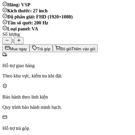
Hãng: VSP
Kích thước: 27 inch
Độ phân giải: FHD (1920×1080)
Tần số quét: 200 Hz
Loại panel: VA
Số lượng
1
Mua ngay
Trả góp
Bỏ giỏ
Thêm vào giỏ
Hỗ trợ giao hàng
Theo khu vực, kiểm tra khi đặt.
Bảo hành theo linh kiện
Quy trình bảo hành minh bạch.
Hỗ trợ trả góp