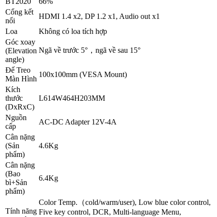
BT2020
66%
Cổng kết
HDMI 1.4 x2, DP 1.2 x1, Audio out x1
nối
Loa
Không có loa tích hợp
Góc xoay
Ngã về trước 5°，ngã về sau 15°
(Elevation
angle)
Đế Treo
100x100mm (VESA Mount)
Màn Hình
Kích
thước
L614W464H203MM
(DxRxC)
Nguồn
AC-DC Adapter 12V-4A
cấp
Cân nặng
(Sản
4.6Kg
phẩm)
Cân nặng
(Bao
6.4Kg
bì+Sản
phẩm)
Color Temp.（cold/warm/user), Low blue color control,
Tính năng
Five key control, DCR, Multi-language Menu,