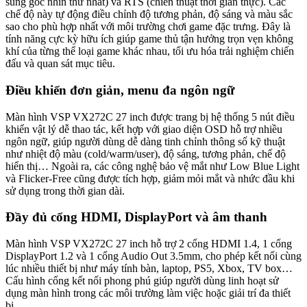
súng góc nhìn thứ nhất) và RTS (chiến thuật thời gian thực). Các
chế độ này tự động điều chỉnh độ tương phản, độ sáng và màu sắc
sao cho phù hợp nhất với môi trường chơi game đặc trưng. Đây là
tính năng cực kỳ hữu ích giúp game thủ tận hưởng trọn vẹn không
khí của từng thể loại game khác nhau, tối ưu hóa trải nghiệm chiến
đấu và quan sát mục tiêu.
Điều khiển đơn giản, menu đa ngôn ngữ
Màn hình VSP VX272C 27 inch được trang bị hệ thống 5 nút điều
khiển vật lý dễ thao tác, kết hợp với giao diện OSD hỗ trợ nhiều
ngôn ngữ, giúp người dùng dễ dàng tinh chỉnh thông số kỹ thuật
như nhiệt độ màu (cold/warm/user), độ sáng, tương phản, chế độ
hiển thị… Ngoài ra, các công nghệ bảo vệ mắt như Low Blue Light
và Flicker-Free cũng được tích hợp, giảm mỏi mắt và nhức đầu khi
sử dụng trong thời gian dài.
Đầy đủ cổng HDMI, DisplayPort và âm thanh
Màn hình VSP VX272C 27 inch hỗ trợ 2 cổng HDMI 1.4, 1 cổng
DisplayPort 1.2 và 1 cổng Audio Out 3.5mm, cho phép kết nối cùng
lúc nhiều thiết bị như máy tính bàn, laptop, PS5, Xbox, TV box…
Cấu hình cổng kết nối phong phú giúp người dùng linh hoạt sử
dụng màn hình trong các môi trường làm việc hoặc giải trí đa thiết
bị.