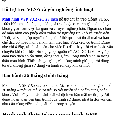
Hỗ trợ treo VESA và góc nghiêng linh hoạt
Màn hình VSP VX272C 27 inch
hỗ trợ chuẩn treo tường VESA
100x100mm, dễ dàng gắn lên giá treo hoặc các arm gắn bàn để tạo
không gian làm việc tối giản và chuyên nghiệp hơn. Ngoài ra, chân
đế màn hình cho phép điều chỉnh độ nghiêng từ 5 độ về trước đến
15 độ về sau, giúp người dùng có tư thế quan sát thoải mái và hạn
chế đau cổ hoặc mỏi vai khi làm việc lâu. VX272C có trọng lượng
nhẹ chỉ 4.6kg, rất thuận tiện cho việc lắp đặt, thay đổi vị trí hoặc vận
chuyển khi cần thiết. Sử dụng bộ nguồn rời AC-DC 12V-4A giúp
đảm bảo điện áp ổn định, đồng thời giảm lượng nhiệt sinh ra trong
thân màn hình. Thiết kế gọn gàng và thông minh giúp người dùng
tối ưu không gian sử dụng và tránh rối dây khi kết nối.
Bảo hành 36 tháng chính hãng
Màn hình VSP VX272C 27 inch được bảo hành chính hãng lên đến
36 tháng – một lợi thế vượt trội so với nhiều sản phẩm cùng phân
khúc. Với thời gian bảo hành dài và dịch vụ hậu mãi uy tín, người
dùng hoàn toàn yên tâm trong quá trình sử dụng, nhất là đối với các
nhu cầu công việc hoặc giải trí thường xuyên.
Hình ảnh thực tế của màn hình VSP