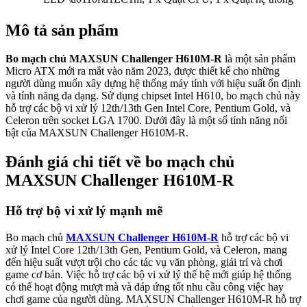
Mô tả sản phẩm
Bo mạch chủ MAXSUN Challenger H610M-R
là một sản phẩm
Micro ATX mới ra mắt vào năm 2023, được thiết kế cho những
người dùng muốn xây dựng hệ thống máy tính với hiệu suất ổn định
và tính năng đa dạng. Sử dụng chipset Intel H610, bo mạch chủ này
hỗ trợ các bộ vi xử lý 12th/13th Gen Intel Core, Pentium Gold, và
Celeron trên socket LGA 1700. Dưới đây là một số tính năng nổi
bật của MAXSUN Challenger H610M-R.
Đánh giá chi tiết về bo mạch chủ
MAXSUN Challenger H610M-R
Hỗ trợ bộ vi xử lý mạnh mẽ
Bo mạch chủ
MAXSUN Challenger H610M-R
hỗ trợ các bộ vi
xử lý Intel Core 12th/13th Gen, Pentium Gold, và Celeron, mang
đến hiệu suất vượt trội cho các tác vụ văn phòng, giải trí và chơi
game cơ bản. Việc hỗ trợ các bộ vi xử lý thế hệ mới giúp hệ thống
có thể hoạt động mượt mà và đáp ứng tốt nhu cầu công việc hay
chơi game của người dùng. MAXSUN Challenger H610M-R hỗ trợ