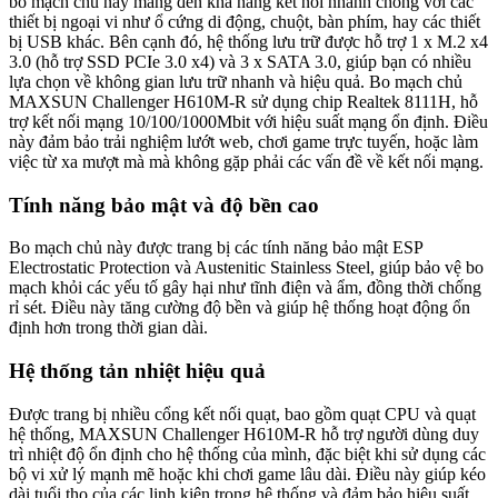
bo mạch chủ này mang đến khả năng kết nối nhanh chóng với các
thiết bị ngoại vi như ổ cứng di động, chuột, bàn phím, hay các thiết
bị USB khác. Bên cạnh đó, hệ thống lưu trữ được hỗ trợ 1 x M.2 x4
3.0 (hỗ trợ SSD PCIe 3.0 x4) và 3 x SATA 3.0, giúp bạn có nhiều
lựa chọn về không gian lưu trữ nhanh và hiệu quả. Bo mạch chủ
MAXSUN Challenger H610M-R sử dụng chip Realtek 8111H, hỗ
trợ kết nối mạng 10/100/1000Mbit với hiệu suất mạng ổn định. Điều
này đảm bảo trải nghiệm lướt web, chơi game trực tuyến, hoặc làm
việc từ xa mượt mà mà không gặp phải các vấn đề về kết nối mạng.
Tính năng bảo mật và độ bền cao
Bo mạch chủ này được trang bị các tính năng bảo mật ESP
Electrostatic Protection và Austenitic Stainless Steel, giúp bảo vệ bo
mạch khỏi các yếu tố gây hại như tĩnh điện và ẩm, đồng thời chống
rỉ sét. Điều này tăng cường độ bền và giúp hệ thống hoạt động ổn
định hơn trong thời gian dài.
Hệ thống tản nhiệt hiệu quả
Được trang bị nhiều cổng kết nối quạt, bao gồm quạt CPU và quạt
hệ thống, MAXSUN Challenger H610M-R hỗ trợ người dùng duy
trì nhiệt độ ổn định cho hệ thống của mình, đặc biệt khi sử dụng các
bộ vi xử lý mạnh mẽ hoặc khi chơi game lâu dài. Điều này giúp kéo
dài tuổi thọ của các linh kiện trong hệ thống và đảm bảo hiệu suất