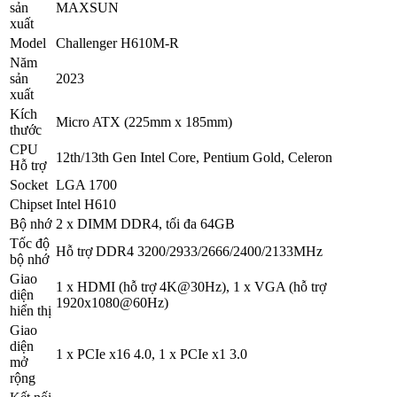
sản
MAXSUN
xuất
Model
Challenger H610M-R
Năm
sản
2023
xuất
Kích
Micro ATX (225mm x 185mm)
thước
CPU
12th/13th Gen Intel Core, Pentium Gold, Celeron
Hỗ trợ
Socket
LGA 1700
Chipset
Intel H610
Bộ nhớ
2 x DIMM DDR4, tối đa 64GB
Tốc độ
Hỗ trợ DDR4 3200/2933/2666/2400/2133MHz
bộ nhớ
Giao
1 x HDMI (hỗ trợ 4K@30Hz), 1 x VGA (hỗ trợ
diện
1920x1080@60Hz)
hiển thị
Giao
diện
1 x PCIe x16 4.0, 1 x PCIe x1 3.0
mở
rộng