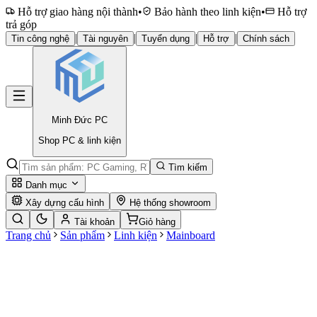
Hỗ trợ giao hàng nội thành
•
Bảo hành theo linh kiện
•
Hỗ trợ
trả góp
|
|
|
|
Tin công nghệ
Tài nguyên
Tuyển dụng
Hỗ trợ
Chính sách
Minh Đức
PC
Shop PC & linh kiện
Tìm kiếm
Danh mục
Xây dựng cấu hình
Hệ thống showroom
Tài khoản
Giỏ hàng
Trang chủ
Sản phẩm
Linh kiện
Mainboard