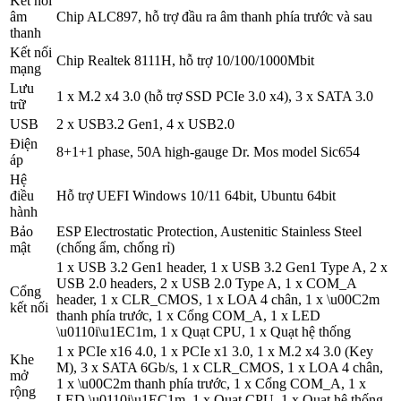
Kết nối
âm
Chip ALC897, hỗ trợ đầu ra âm thanh phía trước và sau
thanh
Kết nối
Chip Realtek 8111H, hỗ trợ 10/100/1000Mbit
mạng
Lưu
1 x M.2 x4 3.0 (hỗ trợ SSD PCIe 3.0 x4), 3 x SATA 3.0
trữ
USB
2 x USB3.2 Gen1, 4 x USB2.0
Điện
8+1+1 phase, 50A high-gauge Dr. Mos model Sic654
áp
Hệ
điều
Hỗ trợ UEFI Windows 10/11 64bit, Ubuntu 64bit
hành
Bảo
ESP Electrostatic Protection, Austenitic Stainless Steel
mật
(chống ẩm, chống rỉ)
1 x USB 3.2 Gen1 header, 1 x USB 3.2 Gen1 Type A, 2 x
USB 2.0 headers, 2 x USB 2.0 Type A, 1 x COM_A
Cổng
header, 1 x CLR_CMOS, 1 x LOA 4 chân, 1 x \u00C2m
kết nối
thanh phía trước, 1 x Cổng COM_A, 1 x LED
\u0110i\u1EC1m, 1 x Quạt CPU, 1 x Quạt hệ thống
1 x PCIe x16 4.0, 1 x PCIe x1 3.0, 1 x M.2 x4 3.0 (Key
Khe
M), 3 x SATA 6Gb/s, 1 x CLR_CMOS, 1 x LOA 4 chân,
mở
1 x \u00C2m thanh phía trước, 1 x Cổng COM_A, 1 x
rộng
LED \u0110i\u1EC1m, 1 x Quạt CPU, 1 x Quạt hệ thống