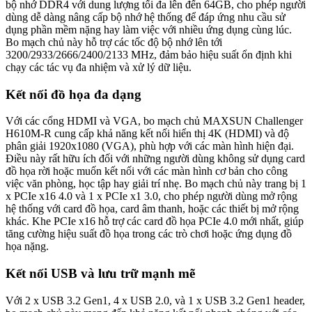
bộ nhớ DDR4 với dung lượng tối đa lên đến 64GB, cho phép người
dùng dễ dàng nâng cấp bộ nhớ hệ thống để đáp ứng nhu cầu sử
dụng phần mềm nặng hay làm việc với nhiều ứng dụng cùng lúc.
Bo mạch chủ này hỗ trợ các tốc độ bộ nhớ lên tới
3200/2933/2666/2400/2133 MHz, đảm bảo hiệu suất ổn định khi
chạy các tác vụ đa nhiệm và xử lý dữ liệu.
Kết nối đồ họa đa dạng
Với các cổng HDMI và VGA, bo mạch chủ MAXSUN Challenger
H610M-R cung cấp khả năng kết nối hiển thị 4K (HDMI) và độ
phân giải 1920x1080 (VGA), phù hợp với các màn hình hiện đại.
Điều này rất hữu ích đối với những người dùng không sử dụng card
đồ họa rời hoặc muốn kết nối với các màn hình cơ bản cho công
việc văn phòng, học tập hay giải trí nhẹ. Bo mạch chủ này trang bị 1
x PCIe x16 4.0 và 1 x PCIe x1 3.0, cho phép người dùng mở rộng
hệ thống với card đồ họa, card âm thanh, hoặc các thiết bị mở rộng
khác. Khe PCIe x16 hỗ trợ các card đồ họa PCIe 4.0 mới nhất, giúp
tăng cường hiệu suất đồ họa trong các trò chơi hoặc ứng dụng đồ
họa nặng.
Kết nối USB và lưu trữ mạnh mẽ
Với 2 x USB 3.2 Gen1, 4 x USB 2.0, và 1 x USB 3.2 Gen1 header,