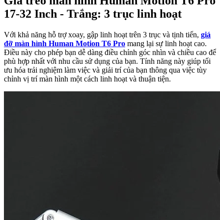
Giá treo màn hình Human Motion T6 Pro
17-32 Inch - Trắng: 3 trục linh hoạt
Với khả năng hỗ trợ xoay, gập linh hoạt trên 3 trục và tịnh tiến,
giá
đỡ màn hình Human Motion T6 Pro
mang lại sự linh hoạt cao.
Điều này cho phép bạn dễ dàng điều chỉnh góc nhìn và chiều cao để
phù hợp nhất với nhu cầu sử dụng của bạn. Tính năng này giúp tối
ưu hóa trải nghiệm làm việc và giải trí của bạn thông qua việc tùy
chỉnh vị trí màn hình một cách linh hoạt và thuận tiện.