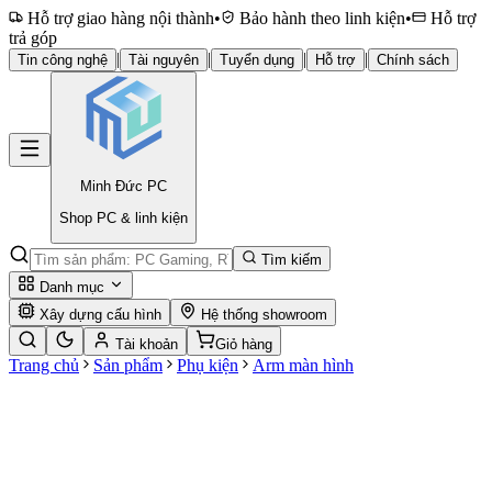
Hỗ trợ giao hàng nội thành
•
Bảo hành theo linh kiện
•
Hỗ trợ
trả góp
|
|
|
|
Tin công nghệ
Tài nguyên
Tuyển dụng
Hỗ trợ
Chính sách
Minh Đức
PC
Shop PC & linh kiện
Tìm kiếm
Danh mục
Xây dựng cấu hình
Hệ thống showroom
Tài khoản
Giỏ hàng
Trang chủ
Sản phẩm
Phụ kiện
Arm màn hình