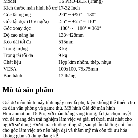
Model
T6 PRO-BLK (Trắng)
Kích thước màn hình hỗ trợ
17-32 Inch
Góc lật ngang
-90° ~ +90° = 180°
Góc lật dọc (Up/ ngửa)
-55° ~ +55° = 110°
Góc xoay dọc
-180° ~ +180° = 360°
Độ cao nâng hạ
133~428mm
Kéo dài tối đa
515mm
Trọng lượng
3 kg
Trọng tải tối đa
9 kg
Chất liệu
Hợp kim nhôm, thép, nhựa
VESA
100x100, 75x75mm
Bảo hành
12 tháng
Mô tả sản phẩm
Giá đỡ màn hình máy tính ngày nay là phụ kiện không thể thiếu cho
cả dân văn phòng và game thủ. Mô hình Giá đỡ màn hình
Humanmotion T6 Pro, với màu trắng sang trọng, là lựa chọn tuyệt
vời để mang đến trải nghiệm làm việc và giải trí thoải mái nhất cho
người sử dụng. Được ưa chuộng rộng rãi, sản phẩm không chỉ làm
cho góc làm việc trở nên hiện đại và thẩm mỹ mà còn tối ưu hóa
không gian sử dụng đáng kể.