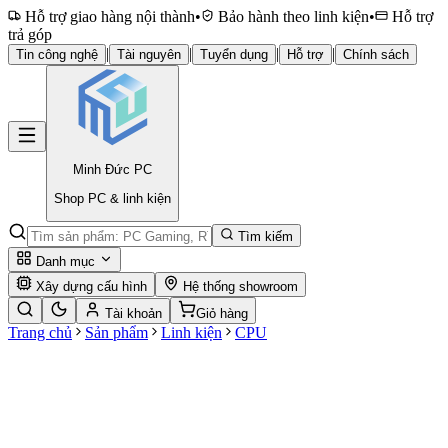
Hỗ trợ giao hàng nội thành
•
Bảo hành theo linh kiện
•
Hỗ trợ
trả góp
|
|
|
|
Tin công nghệ
Tài nguyên
Tuyển dụng
Hỗ trợ
Chính sách
Minh Đức
PC
Shop PC & linh kiện
Tìm kiếm
Danh mục
Xây dựng cấu hình
Hệ thống showroom
Tài khoản
Giỏ hàng
Trang chủ
Sản phẩm
Linh kiện
CPU