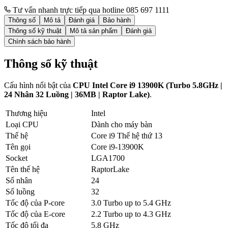
Tư vấn nhanh trực tiếp qua hotline 085 697 1111
Thông số
Mô tả
Đánh giá
Bảo hành
Thông số kỹ thuật
Mô tả sản phẩm
Đánh giá
Chính sách bảo hành
Thông số kỹ thuật
Cấu hình nổi bật của
CPU Intel Core i9 13900K (Turbo 5.8GHz |
24 Nhân 32 Luồng | 36MB | Raptor Lake)
.
Thương hiệu
Intel
Loại CPU
Dành cho máy bàn
Thế hệ
Core i9 Thế hệ thứ 13
Tên gọi
Core i9-13900K
Socket
LGA1700
Tên thế hệ
RaptorLake
Số nhân
24
Số luồng
32
Tốc độ của P-core
3.0 Turbo up to 5.4 GHz
Tốc độ của E-core
2.2 Turbo up to 4.3 GHz
Tốc độ tối đa
5.8 GHz