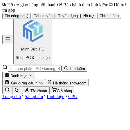
Hỗ trợ giao hàng nội thành
•
Bảo hành theo linh kiện
•
Hỗ trợ
trả góp
|
|
|
|
Tin công nghệ
Tài nguyên
Tuyển dụng
Hỗ trợ
Chính sách
Minh Đức
PC
Shop PC & linh kiện
Tìm kiếm
Danh mục
Xây dựng cấu hình
Hệ thống showroom
Tài khoản
Giỏ hàng
Trang chủ
Sản phẩm
Linh kiện
CPU