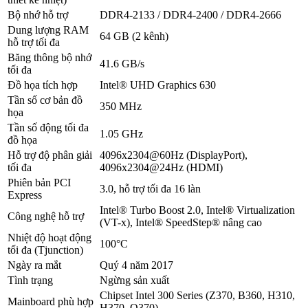
Bộ nhớ hỗ trợ
DDR4-2133 / DDR4-2400 / DDR4-2666
Dung lượng RAM
64 GB (2 kênh)
hỗ trợ tối đa
Băng thông bộ nhớ
41.6 GB/s
tối đa
Đồ họa tích hợp
Intel® UHD Graphics 630
Tần số cơ bản đồ
350 MHz
họa
Tần số động tối đa
1.05 GHz
đồ họa
Hỗ trợ độ phân giải
4096x2304@60Hz (DisplayPort),
tối đa
4096x2304@24Hz (HDMI)
Phiên bản PCI
3.0, hỗ trợ tối đa 16 làn
Express
Intel® Turbo Boost 2.0, Intel® Virtualization
Công nghệ hỗ trợ
(VT-x), Intel® SpeedStep® nâng cao
Nhiệt độ hoạt động
100°C
tối đa (Tjunction)
Ngày ra mắt
Quý 4 năm 2017
Tình trạng
Ngừng sản xuất
Chipset Intel 300 Series (Z370, B360, H310,
Mainboard phù hợp
H370, Q370)