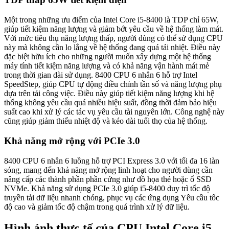
Một trong những ưu điểm của Intel Core i5-8400 là TDP chỉ 65W,
giúp tiết kiệm năng lượng và giảm bớt yêu cầu về hệ thống làm mát.
Với mức tiêu thụ năng lượng thấp, người dùng có thể sử dụng CPU
này mà không cần lo lắng về hệ thống đang quá tải nhiệt. Điều này
đặc biệt hữu ích cho những người muốn xây dựng một hệ thống
máy tính tiết kiệm năng lượng và có khả năng vận hành mát mẻ
trong thời gian dài sử dụng. 8400 CPU 6 nhân 6 hỗ trợ Intel
SpeedStep, giúp CPU tự động điều chỉnh tần số và năng lượng phụ
dựa trên tải công việc. Điều này giúp tiết kiệm năng lượng khi hệ
thống không yêu cầu quá nhiều hiệu suất, đồng thời đảm bảo hiệu
suất cao khi xử lý các tác vụ yêu cầu tài nguyên lớn. Công nghệ này
cũng giúp giảm thiểu nhiệt độ và kéo dài tuổi thọ của hệ thống.
Khả năng mở rộng với PCIe 3.0
8400 CPU 6 nhân 6 luồng hỗ trợ PCI Express 3.0 với tối đa 16 làn
sóng, mang đến khả năng mở rộng linh hoạt cho người dùng cần
nâng cấp các thành phần phần cứng như đồ họa thẻ hoặc ổ SSD
NVMe. Khả năng sử dụng PCIe 3.0 giúp i5-8400 duy trì tốc độ
truyền tải dữ liệu nhanh chóng, phục vụ các ứng dụng Yêu cầu tốc
độ cao và giảm tốc độ chậm trong quá trình xử lý dữ liệu.
Hình ảnh thực tế của CPU Intel Core i5