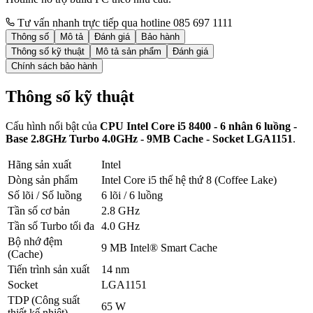
Tư vấn nhanh trực tiếp qua hotline 085 697 1111
Thông số
Mô tả
Đánh giá
Bảo hành
Thông số kỹ thuật
Mô tả sản phẩm
Đánh giá
Chính sách bảo hành
Thông số kỹ thuật
Cấu hình nổi bật của
CPU Intel Core i5 8400 - 6 nhân 6 luồng -
Base 2.8GHz Turbo 4.0GHz - 9MB Cache - Socket LGA1151
.
Hãng sản xuất
Intel
Dòng sản phẩm
Intel Core i5 thế hệ thứ 8 (Coffee Lake)
Số lõi / Số luồng
6 lõi / 6 luồng
Tần số cơ bản
2.8 GHz
Tần số Turbo tối đa
4.0 GHz
Bộ nhớ đệm
9 MB Intel® Smart Cache
(Cache)
Tiến trình sản xuất
14 nm
Socket
LGA1151
TDP (Công suất
65 W
thiết kế nhiệt)