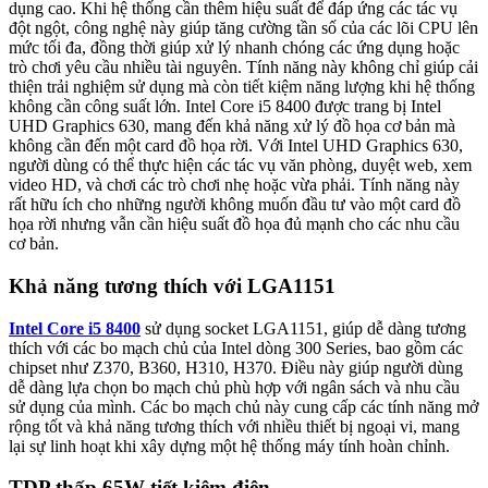
dụng cao. Khi hệ thống cần thêm hiệu suất để đáp ứng các tác vụ
đột ngột, công nghệ này giúp tăng cường tần số của các lõi CPU lên
mức tối đa, đồng thời giúp xử lý nhanh chóng các ứng dụng hoặc
trò chơi yêu cầu nhiều tài nguyên. Tính năng này không chỉ giúp cải
thiện trải nghiệm sử dụng mà còn tiết kiệm năng lượng khi hệ thống
không cần công suất lớn. Intel Core i5 8400 được trang bị Intel
UHD Graphics 630, mang đến khả năng xử lý đồ họa cơ bản mà
không cần đến một card đồ họa rời. Với Intel UHD Graphics 630,
người dùng có thể thực hiện các tác vụ văn phòng, duyệt web, xem
video HD, và chơi các trò chơi nhẹ hoặc vừa phải. Tính năng này
rất hữu ích cho những người không muốn đầu tư vào một card đồ
họa rời nhưng vẫn cần hiệu suất đồ họa đủ mạnh cho các nhu cầu
cơ bản.
Khả năng tương thích với LGA1151
Intel Core i5 8400
sử dụng socket LGA1151, giúp dễ dàng tương
thích với các bo mạch chủ của Intel dòng 300 Series, bao gồm các
chipset như Z370, B360, H310, H370. Điều này giúp người dùng
dễ dàng lựa chọn bo mạch chủ phù hợp với ngân sách và nhu cầu
sử dụng của mình. Các bo mạch chủ này cung cấp các tính năng mở
rộng tốt và khả năng tương thích với nhiều thiết bị ngoại vi, mang
lại sự linh hoạt khi xây dựng một hệ thống máy tính hoàn chỉnh.
TDP thấp 65W tiết kiệm điện