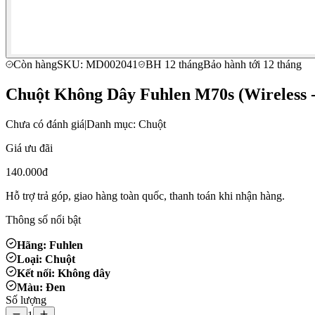
Còn hàng
SKU: MD002041
BH 12 tháng
Bảo hành tới 12 tháng
Chuột Không Dây Fuhlen M70s (Wireless -
Chưa có đánh giá
|
Danh mục: Chuột
Giá ưu đãi
140.000đ
Hỗ trợ trả góp, giao hàng toàn quốc, thanh toán khi nhận hàng.
Thông số nổi bật
Hãng: Fuhlen
Loại: Chuột
Kết nối: Không dây
Màu: Đen
Số lượng