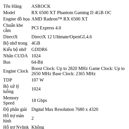
Tên Hãng
ASROCK
Model
RX 6500 XT Phantom Gaming D 4GB OC
Engine đồ họa
AMD Radeon™ RX 6500 XT
Chuẩn khe
PCI Express 4.0
cắm
DirectX
DirectX 12 Ultimate/OpenGL4.6
Bộ nhớ trong
4GB
Kiểu bộ nhớ
GDDR6
Nhân CUDA
1024
Bus
64-Bit
Boost Clock: Up to 2820 MHz Game Clock: Up to
Engine Clock
2650 MHz Base Clock: 2365 MHz
TDP
107 W
Bộ xử lý
1024
luồng
Memory
18 Gbps
Speed
Độ phân giải
Digital Max Resolution 7680 x 4320
Hỗ trợ màn
2
hình
Hỗ trợ Nvlink
Không