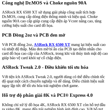
Công nghệ Dr.MOS và Choke nguồn 90A
ASRock RX 6500 XT sử dụng giải pháp công suất tích hợp
Dr.MOS, cung cấp dòng điện thông minh và hiệu quả. Choke
nguồn 90A cao cấp giúp cung cấp điện áp Vcore nâng cao, tăng
cường hiệu suất cho card đồ họa.
PCB Đồng 2oz và PCB đen mờ
Với PCB đồng 2oz,
ASRock RX 6500 XT
mang lại hiệu suất cao
và nhiệt độ thấp. Màu đen mờ bí ẩn của PCB tạo điểm nhấn cho
card đồ họa cao cấp của ASRock, trong khi vải thủy tinh mật độ cao
giúp bảo vệ card khỏi sự cố chập điện.
ASRock Tweak 2.0 - Điều khiển tối ưu hóa
Với tiện ích ASRock Tweak 2.0, người dùng có thể điều chỉnh tốc
độ quạt một cách chuyên nghiệp và dễ dàng. Điều chỉnh hiệu suất
ngay lập tức để tối ưu hóa trải nghiệm chơi game.
Hỗ trợ độ phân giải 8K và PCI® Express 4.0
Không chỉ xử lý đồ họa 4K, ASRock RX 6500 XT còn hỗ trợ đầu
ra video 8K, mang đến trải nghiệm hình ảnh đỉnh cao. Với hỗ trợ