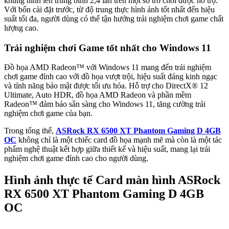
khung hình lên trung bình 2,4 lần trên một số trò chơi được hỗ trợ.
Với bốn cài đặt trước, từ độ trung thực hình ảnh tốt nhất đến hiệu
suất tối đa, người dùng có thể tận hưởng trải nghiệm chơi game chất
lượng cao.
Trải nghiệm chơi Game tốt nhất cho Windows 11
Đồ họa AMD Radeon™ với Windows 11 mang đến trải nghiệm
chơi game đỉnh cao với đồ họa vượt trội, hiệu suất đáng kinh ngạc
và tính năng bảo mật được tối ưu hóa. Hỗ trợ cho DirectX® 12
Ultimate, Auto HDR, đồ họa AMD Radeon và phần mềm
Radeon™ đảm bảo sẵn sàng cho Windows 11, tăng cường trải
nghiệm chơi game của bạn.
Trong tổng thể,
ASRock RX 6500 XT Phantom Gaming D 4GB
OC
không chỉ là một chiếc card đồ họa mạnh mẽ mà còn là một tác
phẩm nghệ thuật kết hợp giữa thiết kế và hiệu suất, mang lại trải
nghiệm chơi game đỉnh cao cho người dùng.
Hình ảnh thực tế Card màn hình ASRock
RX 6500 XT Phantom Gaming D 4GB
OC