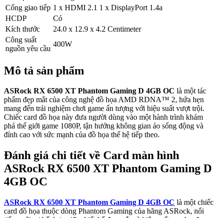
Cổng giao tiếp
1 x HDMI 2.1 1 x DisplayPort 1.4a
HCDP
Có
Kích thước
24.0 x 12.9 x 4.2 Centimeter
Công suất
400W
nguồn yêu cầu
Mô tả sản phẩm
ASRock RX 6500 XT Phantom Gaming D 4GB OC
là một tác
phẩm đẹp mắt của công nghệ đồ họa AMD RDNA™ 2, hứa hẹn
mang đến trải nghiệm chơi game ấn tượng với hiệu suất vượt trội.
Chiếc card đồ họa này đưa người dùng vào một hành trình khám
phá thế giới game 1080P, tận hưởng không gian ảo sống động và
đỉnh cao với sức mạnh của đồ họa thế hệ tiếp theo.
Đánh giá chi tiết về Card màn hình
ASRock RX 6500 XT Phantom Gaming D
4GB OC
ASRock RX 6500 XT Phantom Gaming D 4GB OC
là một chiếc
card đồ họa thuộc dòng Phantom Gaming của hãng ASRock, nổi