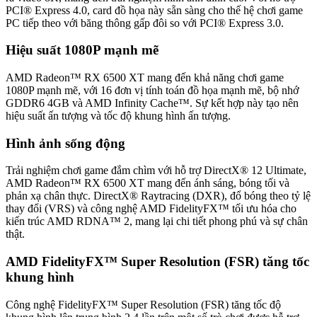
PCI® Express 4.0, card đồ họa này sẵn sàng cho thế hệ chơi game
PC tiếp theo với băng thông gấp đôi so với PCI® Express 3.0.
Hiệu suất 1080P mạnh mẽ
AMD Radeon™ RX 6500 XT mang đến khả năng chơi game
1080P mạnh mẽ, với 16 đơn vị tính toán đồ họa mạnh mẽ, bộ nhớ
GDDR6 4GB và AMD Infinity Cache™. Sự kết hợp này tạo nên
hiệu suất ấn tượng và tốc độ khung hình ấn tượng.
Hình ảnh sống động
Trải nghiệm chơi game đắm chìm với hỗ trợ DirectX® 12 Ultimate,
AMD Radeon™ RX 6500 XT mang đến ánh sáng, bóng tối và
phản xạ chân thực. DirectX® Raytracing (DXR), đổ bóng theo tỷ lệ
thay đổi (VRS) và công nghệ AMD FidelityFX™ tối ưu hóa cho
kiến trúc AMD RDNA™ 2, mang lại chi tiết phong phú và sự chân
thật.
AMD FidelityFX™ Super Resolution (FSR) tăng tốc
khung hình
Công nghệ FidelityFX™ Super Resolution (FSR) tăng tốc độ