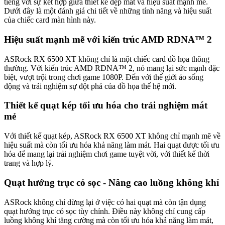
tiếng với sự kết hợp giữa thiết kế đẹp mắt và hiệu suất mạnh mẽ.
Dưới đây là một đánh giá chi tiết về những tính năng và hiệu suất
của chiếc card màn hình này.
Hiệu suất mạnh mẽ với kiến trúc AMD RDNA™ 2
ASRock RX 6500 XT không chỉ là một chiếc card đồ họa thông
thường. Với kiến trúc AMD RDNA™ 2, nó mang lại sức mạnh đặc
biệt, vượt trội trong chơi game 1080P. Đến với thế giới ảo sống
động và trải nghiệm sự đột phá của đồ họa thế hệ mới.
Thiết kế quạt kép tối ưu hóa cho trải nghiệm mát
mẻ
Với thiết kế quạt kép, ASRock RX 6500 XT không chỉ mạnh mẽ về
hiệu suất mà còn tối ưu hóa khả năng làm mát. Hai quạt được tối ưu
hóa để mang lại trải nghiệm chơi game tuyệt vời, với thiết kế thời
trang và hợp lý.
Quạt hướng trục có sọc - Nâng cao luồng không khí
ASRock không chỉ dừng lại ở việc có hai quạt mà còn tận dụng
quạt hướng trục có sọc tùy chỉnh. Điều này không chỉ cung cấp
luồng không khí tăng cường mà còn tối ưu hóa khả năng làm mát,