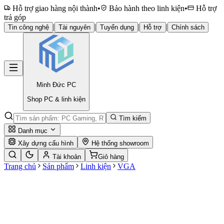
Hỗ trợ giao hàng nội thành
•
Bảo hành theo linh kiện
•
Hỗ trợ
trả góp
|
|
|
|
Tin công nghệ
Tài nguyên
Tuyển dụng
Hỗ trợ
Chính sách
Minh Đức
PC
Shop PC & linh kiện
Tìm kiếm
Danh mục
Xây dựng cấu hình
Hệ thống showroom
Tài khoản
Giỏ hàng
Trang chủ
Sản phẩm
Linh kiện
VGA