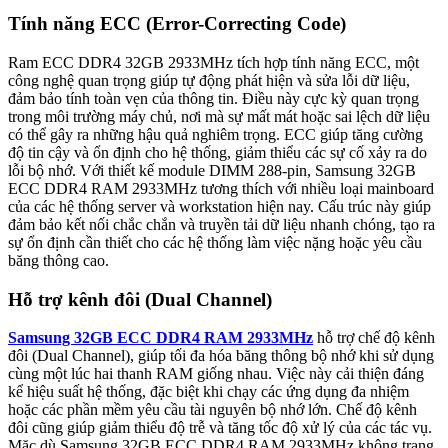
Tính năng ECC (Error-Correcting Code)
Ram ECC DDR4 32GB 2933MHz tích hợp tính năng ECC, một
công nghệ quan trọng giúp tự động phát hiện và sửa lỗi dữ liệu,
đảm bảo tính toàn vẹn của thông tin. Điều này cực kỳ quan trọng
trong môi trường máy chủ, nơi mà sự mất mát hoặc sai lệch dữ liệu
có thể gây ra những hậu quả nghiêm trọng. ECC giúp tăng cường
độ tin cậy và ổn định cho hệ thống, giảm thiểu các sự cố xảy ra do
lỗi bộ nhớ. Với thiết kế module DIMM 288-pin, Samsung 32GB
ECC DDR4 RAM 2933MHz tương thích với nhiều loại mainboard
của các hệ thống server và workstation hiện nay. Cấu trúc này giúp
đảm bảo kết nối chắc chắn và truyền tải dữ liệu nhanh chóng, tạo ra
sự ổn định cần thiết cho các hệ thống làm việc nặng hoặc yêu cầu
băng thông cao.
Hỗ trợ kênh đôi (Dual Channel)
Samsung 32GB ECC DDR4 RAM 2933MHz
hỗ trợ chế độ kênh
đôi (Dual Channel), giúp tối đa hóa băng thông bộ nhớ khi sử dụng
cùng một lúc hai thanh RAM giống nhau. Việc này cải thiện đáng
kể hiệu suất hệ thống, đặc biệt khi chạy các ứng dụng đa nhiệm
hoặc các phần mềm yêu cầu tài nguyên bộ nhớ lớn. Chế độ kênh
đôi cũng giúp giảm thiểu độ trễ và tăng tốc độ xử lý của các tác vụ.
Mặc dù Samsung 32GB ECC DDR4 RAM 2933MHz không trang