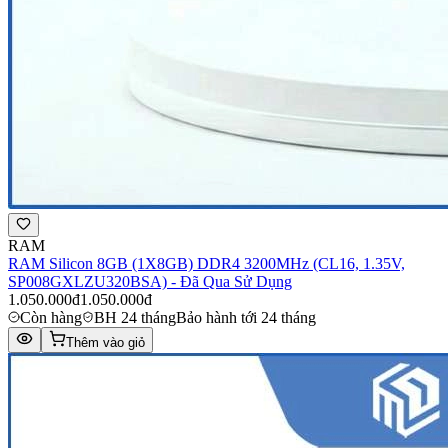
RAM
RAM Silicon 8GB (1X8GB) DDR4 3200MHz (CL16, 1.35V,
SP008GXLZU320BSA) - Đã Qua Sử Dụng
1.050.000đ
1.050.000đ
Còn hàng
BH 24 tháng
Bảo hành tới 24 tháng
Thêm vào giỏ