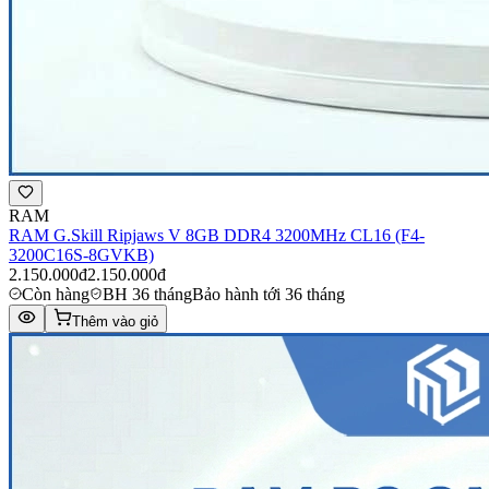
RAM
RAM G.Skill Ripjaws V 8GB DDR4 3200MHz CL16 (F4-
3200C16S-8GVKB)
2.150.000đ
2.150.000đ
Còn hàng
BH 36 tháng
Bảo hành tới 36 tháng
Thêm vào giỏ