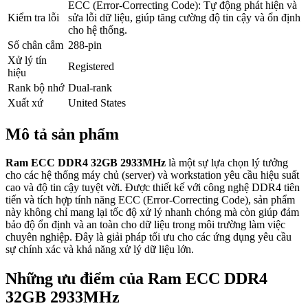
ECC (Error-Correcting Code): Tự động phát hiện và
Kiểm tra lỗi
sửa lỗi dữ liệu, giúp tăng cường độ tin cậy và ổn định
cho hệ thống.
Số chân cắm
288-pin
Xử lý tín
Registered
hiệu
Rank bộ nhớ
Dual-rank
Xuất xứ
United States
Mô tả sản phẩm
Ram ECC DDR4 32GB 2933MHz
là một sự lựa chọn lý tưởng
cho các hệ thống máy chủ (server) và workstation yêu cầu hiệu suất
cao và độ tin cậy tuyệt vời. Được thiết kế với công nghệ DDR4 tiên
tiến và tích hợp tính năng ECC (Error-Correcting Code), sản phẩm
này không chỉ mang lại tốc độ xử lý nhanh chóng mà còn giúp đảm
bảo độ ổn định và an toàn cho dữ liệu trong môi trường làm việc
chuyên nghiệp. Đây là giải pháp tối ưu cho các ứng dụng yêu cầu
sự chính xác và khả năng xử lý dữ liệu lớn.
Những ưu điểm của Ram ECC DDR4
32GB 2933MHz