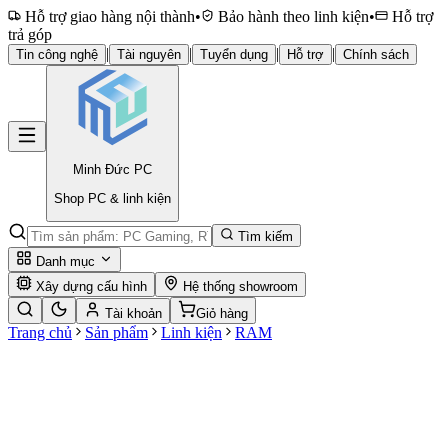
Hỗ trợ giao hàng nội thành
•
Bảo hành theo linh kiện
•
Hỗ trợ
trả góp
|
|
|
|
Tin công nghệ
Tài nguyên
Tuyển dụng
Hỗ trợ
Chính sách
Minh Đức
PC
Shop PC & linh kiện
Tìm kiếm
Danh mục
Xây dựng cấu hình
Hệ thống showroom
Tài khoản
Giỏ hàng
Trang chủ
Sản phẩm
Linh kiện
RAM