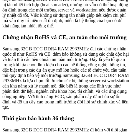
bị tản nhiệt tích hợp (heat spreader), nhưng nó vẫn có thể hoạt động
ổn định trong các môi trường server và workstation nếu được quản
lý nhiệt độ tốt. Việc không sử dụng tản nhiệt giúp tiết kiệm chi phí
mà vẫn duy trì hiệu suất ổn định, miễn là hệ thống của bạn có đủ
khả năng tản nhiệt tổng thể.
Chứng nhận RoHS và CE, an toàn cho môi trường
Samsung 32GB ECC DDR4 RAM 2933MHz đạt các chứng nhận
quốc tế như RoHS và CE, đảm bảo không sử dụng các chất độc hại
và tuân thủ các tiêu chuẩn an toàn môi trường. Đây là yếu tố quan
trọng khi lựa chọn linh kiện cho các hệ thống công nghệ thông tin,
đặc biệt trong các dự án quy mô lớn hoặc các tổ chức yêu cầu tuân
thủ quy định bảo vệ môi trường.Samsung 32GB ECC DDR4 RAM
2933MHz là lựa chọn tối ưu cho các hệ thống server và workstation
cần khả năng xử lý mạnh mẽ, đặc biệt là trong các lĩnh vực như
phân tích dữ liệu, nghiên cứu khoa học, tài chính, và các ứng dụng
công nghiệp. Với tính năng ECC, sản phẩm này đảm bảo sự ổn
định và độ tin cậy cao trong môi trường đòi hỏi sự chính xác và liên
tục.
Thời gian bảo hành 36 tháng
Samsung 32GB ECC DDR4 RAM 2933MHz đi kèm với thời gian